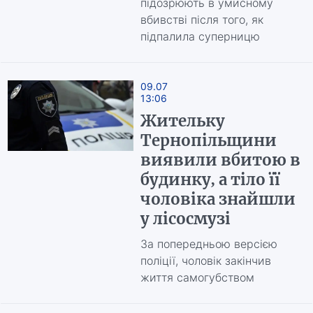
підозрюють в умисному
вбивстві після того, як
підпалила суперницю
09.07
13:06
Жительку
Тернопільщини
виявили вбитою в
будинку, а тіло її
чоловіка знайшли
у лісосмузі
За попередньою версією
поліції, чоловік закінчив
життя самогубством