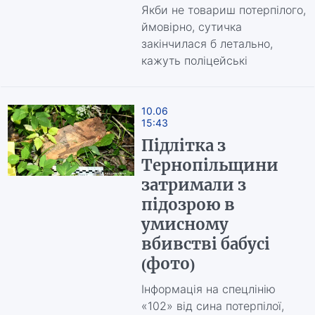
Якби не товариш потерпілого,
ймовірно, сутичка
закінчилася б летально,
кажуть поліцейські
10.06
15:43
Підлітка з
Тернопільщини
затримали з
підозрою в
умисному
вбивстві бабусі
(фото)
Інформація на спецлінію
«102» від сина потерпілої,