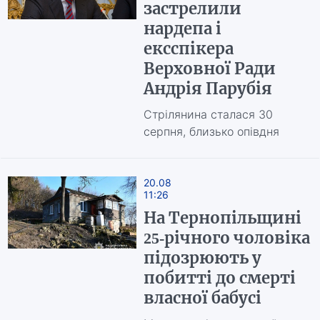
застрелили
нардепа і
ексспікера
Верховної Ради
Андрія Парубія
Стрілянина сталася 30
серпня, близько опівдня
20.08
11:26
На Тернопільщині
25-річного чоловіка
підозрюють у
побитті до смерті
власної бабусі