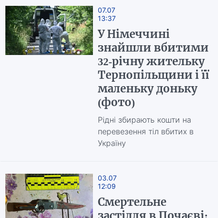
07.07
13:37
У Німеччині
знайшли вбитими
32-річну жительку
Тернопільщини і її
маленьку доньку
(фото)
Рідні збирають кошти на
перевезення тіл вбитих в
Україну
03.07
12:09
Смертельне
застілля в Почаєві: