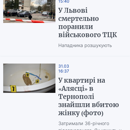
15:40
У Львові
смертельно
поранили
військового ТЦК
Нападника розшукують
31.03
16:37
У квартирі на
«Алясці» в
Тернополі
знайшли вбитою
жінку (фото)
Затримали 36-річного