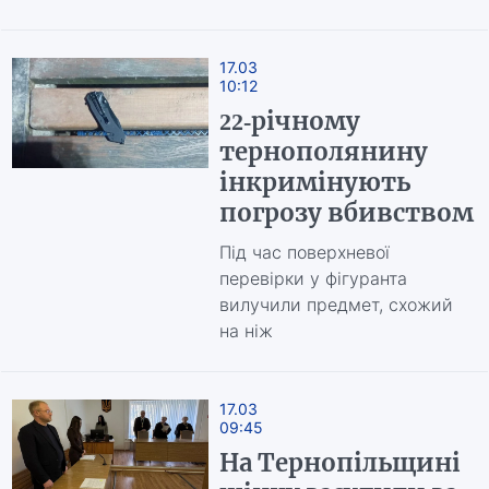
17.03
10:12
22-річному
тернополянину
інкримінують
погрозу вбивством
Під час поверхневої
перевірки у фігуранта
вилучили предмет, схожий
на ніж
17.03
09:45
На Тернопільщині