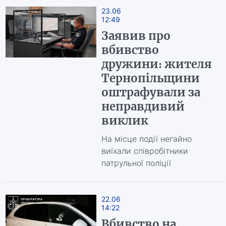
23.06
12:49
Заявив про
вбивство
дружини: жителя
Тернопільщини
оштрафували за
неправдивий
виклик
На місце події негайно
виїхали співробітники
патрульної поліції
22.06
14:22
Вбивство на