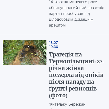
14 жовтня минулого року
обвинувачений вийшов з-під
варти і перебував під
цілодобовим домашнім
арештом
18.07
10:30
Трагедія на
Тернопільщині: 37-
річна жінка
померла від опіків
після нападу на
ґрунті ревнощів
(фото)
Жительку Бережан