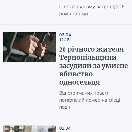
Підозрюваному загрожує 15
років тюрми
03.04
12:18
20-річного жителя
Тернопільщини
засудили за умисне
вбивство
односельця
Від отриманих травм
потерпілий помер на місці
події
02.04