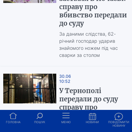
справу про
вбивство передали
до суду
За даними слідства, 62-
річний господар ударив
знайомого ножем під час
сварки за столом
30.06
10:52
У Тернополі
передали до суду
справу про
вбивство
дворічної дитини
ГОЛОВНА
ПОШУК
МЕНЮ
НОВИНИ
ПОВІДОМИТИ
НОВИНУ