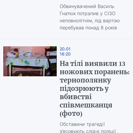
Обвинувачений Василь
Гнатюк потрапив у СІЗО
неповнолітнім, під вартою
перебував понад 8 років
20.01
16:20
На тілі виявили 13
ножових поранень:
тернополянку
підозрюють у
вбивстві
співмешканця
(фото)
Обставини трагедії
з’ясовують слідчі поліції