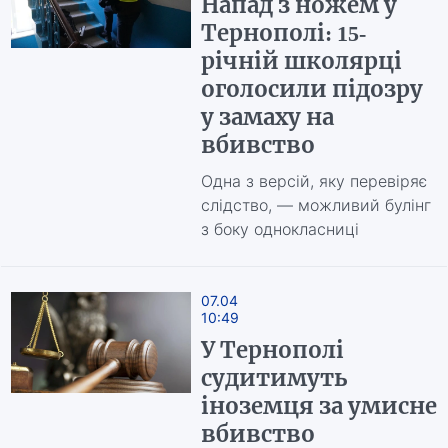
Напад з ножем у
Тернополі: 15-
річній школярці
оголосили підозру
у замаху на
вбивство
Одна з версій, яку перевіряє
слідство, — можливий булінг
з боку однокласниці
07.04
10:49
У Тернополі
судитимуть
іноземця за умисне
вбивство