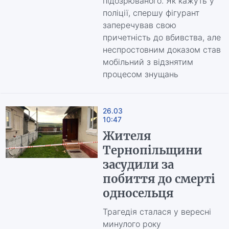
підозрюваного. Як кажуть у
поліції, спершу фігурант
заперечував свою
причетність до вбивства, але
неспростовним доказом став
мобільний з відзнятим
процесом знущань
26.03
10:47
Жителя
Тернопільщини
засудили за
побиття до смерті
односельця
Трагедія сталася у вересні
минулого року