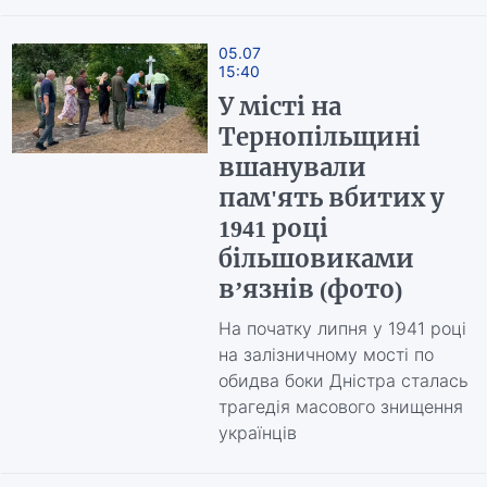
05.07
15:40
У місті на
Тернопільщині
вшанували
пам'ять вбитих у
1941 році
більшовиками
в’язнів (фото)
На початку липня у 1941 році
на залізничному мості по
обидва боки Дністра сталась
трагедія масового знищення
українців