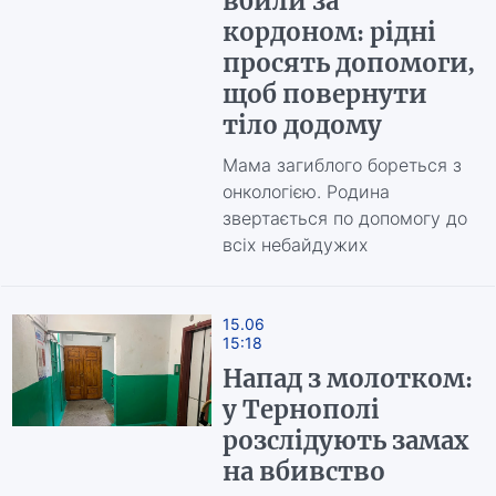
вбили за
кордоном: рідні
просять допомоги,
щоб повернути
тіло додому
Мама загиблого бореться з
онкологією. Родина
звертається по допомогу до
всіх небайдужих
15.06
15:18
Напад з молотком:
у Тернополі
розслідують замах
на вбивство