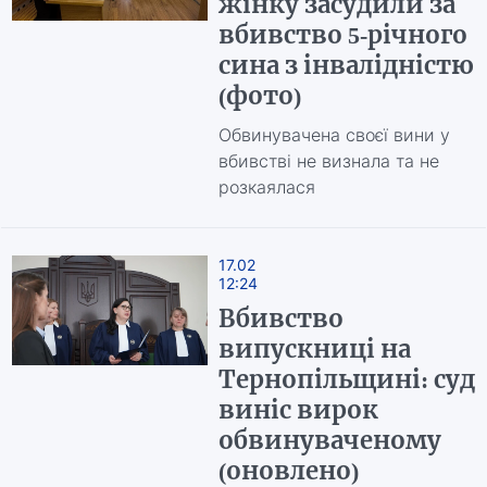
жінку засудили за
вбивство 5-річного
сина з інвалідністю
(фото)
Обвинувачена своєї вини у
вбивстві не визнала та не
розкаялася
17.02
12:24
Вбивство
випускниці на
Тернопільщині: суд
виніс вирок
обвинуваченому
(оновлено)