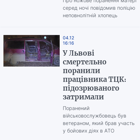
Про ножове поранення матері
серед ночі повідомив поліцію
неповнолітній хлопець
04.12
16:16
У Львові
смертельно
поранили
працівника ТЦК:
підозрюваного
затримали
Поранений
військовослужбовець був
ветераном, який брав участь
у бойових діях в АТО