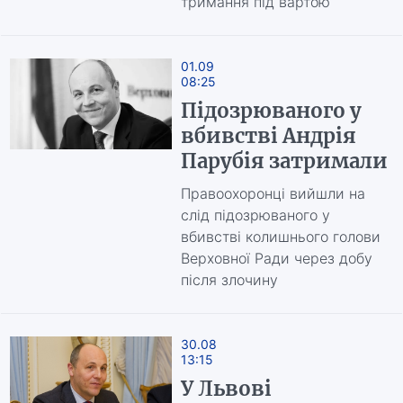
тримання під вартою
01.09
08:25
Підозрюваного у
вбивстві Андрія
Парубія затримали
Правоохоронці вийшли на
слід підозрюваного у
вбивстві колишнього голови
Верховної Ради через добу
після злочину
30.08
13:15
У Львові