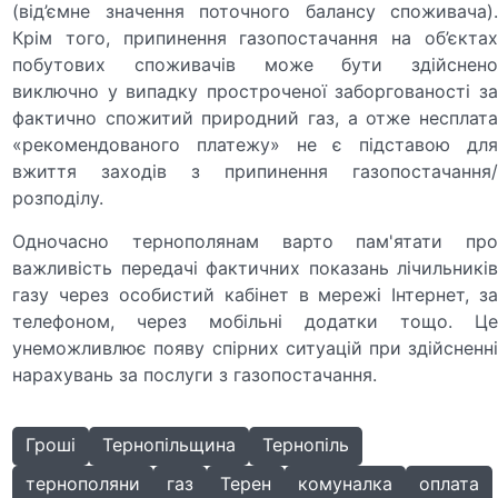
(від’ємне значення поточного балансу споживача).
Крім того, припинення газопостачання на об’єктах
побутових споживачів може бути здійснено
виключно у випадку простроченої заборгованості за
фактично спожитий природний газ, а отже несплата
«рекомендованого платежу» не є підставою для
вжиття заходів з припинення газопостачання/
розподілу.
Одночасно тернополянам варто пам'ятати про
важливість передачі фактичних показань лічильників
газу через особистий кабінет в мережі Інтернет, за
телефоном, через мобільні додатки тощо. Це
унеможливлює появу спірних ситуацій при здійсненні
нарахувань за послуги з газопостачання.
Гроші
Тернопільщина
Тернопіль
тернополяни
газ
Терен
комуналка
оплата