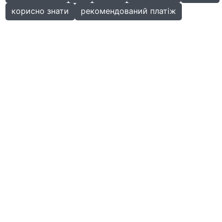
корисно знати
рекомендований платіж