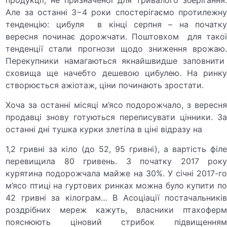
Але за останні 3−4 роки спостерігаємо протилежну
тенденцію: цибуля в кінці серпня – на початку
вересня починає дорожчати. Поштовхом для такої
тенденції стали прогнози щодо зниження врожаю.
Перекупники намагаються якнайшвидше заповнити
сховища ще начебто дешевою цибулею. На ринку
створюється ажіотаж, ціни починають зростати.
Хоча за останні місяці м’ясо подорожчало, з вересня
продавці знову готуються переписувати цінники. За
останні дні тушка курки злетіла в ціні відразу на
1,2 гривні за кіло (до 52, 95 гривні), а вартість філе
перевищила 80 гривень. З початку 2017 року
курятина подорожчала майже на 30%. У січні 2017-го
м’ясо птиці на гуртових ринках можна було купити по
42 гривні за кілограм… В Асоціації постачальників
роздрібних мереж кажуть, власники птахоферм
пояснюють ціновий стрибок підвищенням