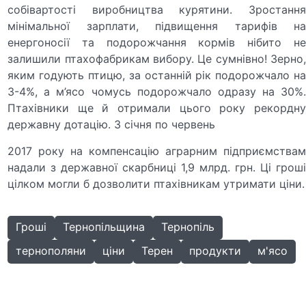
собівартості виробництва курятини. Зростання
мінімальної зарплати, підвищення тарифів на
енергоносії та подорожчання кормів нібито не
залишили птахофабрикам вибору. Це сумнівно! Зерно,
яким годують птицю, за останній рік подорожчало на
3-4%, а м’ясо чомусь подорожчало одразу на 30%.
Птахівники ще й отримали цього року рекордну
державну дотацію. З січня по червень
2017 року на компенсацію аграрним підприємствам
надали з державної скарбниці 1,9 млрд. грн. Ці гроші
цілком могли б дозволити птахівникам утримати ціни.
Гроші
Тернопільщина
Тернопіль
тернополяни
ціни
Терен
продукти
м'ясо