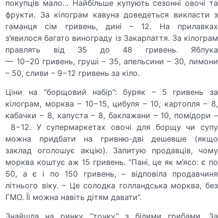
покупців мало… Найбільше купують сезонні овочі та
фрукти. За кілограм кавуна доведеться викласти з
гаманця сім гривень, дині – 12. На прилавках
з’явилося багато винограду із Закарпаття. За кілограм
правлять від 35 до 48 гривень. Яблука
— 10−20 гривень, груші – 35, апельсини – 30, лимони
– 50, сливи – 9−12 гривень за кіло.
Ціни на “борщовий набір”: буряк – 5 гривень за
кілограм, морква – 10−15, цибуля – 10, картопля – 8,
кабачки – 8, капуста – 8, баклажани – 10, помідори –
8−12. У супермаркетах овочі для борщу чи супу
можна придбати на гривню-дві дешевше (якщо
заклад оголошує акцію). Запитую продавців, чому
морква коштує аж 15 гривень. “Пані, це як м’ясо: є по
50, а є і по 150 гривень, – відповіла продавчиня
літнього віку. – Це солодка голландська морква, без
ГМО. Її можна навіть дітям давати”.
Знайшла на ринку “точку” з білими грибами. За