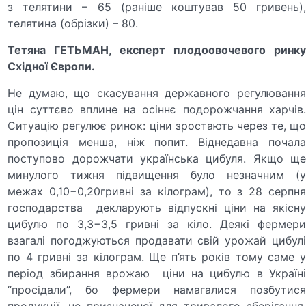
з телятини – 65 (раніше коштував 50 гривень),
телятина (обрізки) – 80.
Тетяна ГЕТЬМАН, експерт плодоовочевого ринку
Східної Європи.
Не думаю, що скасування державного регулювання
цін суттєво вплине на осіннє подорожчання харчів.
Ситуацію регулює ринок: ціни зростають через те, що
пропозиція менша, ніж попит. Віднедавна почала
поступово дорожчати українська цибуля. Якщо ще
минулого тижня підвищення було незначним (у
межах 0,10−0,20гривні за кілограм), то з 28 серпня
господарства декларують відпускні ціни на якісну
цибулю по 3,3−3,5 гривні за кіло. Деякі фермери
взагалі погоджуються продавати свій урожай цибулі
по 4 гривні за кілограм. Ще п’ять років тому саме у
період збирання врожаю ціни на цибулю в Україні
“просідали”, бо фермери намагалися позбутися
продукції, не призначеної для тривалого зберігання.