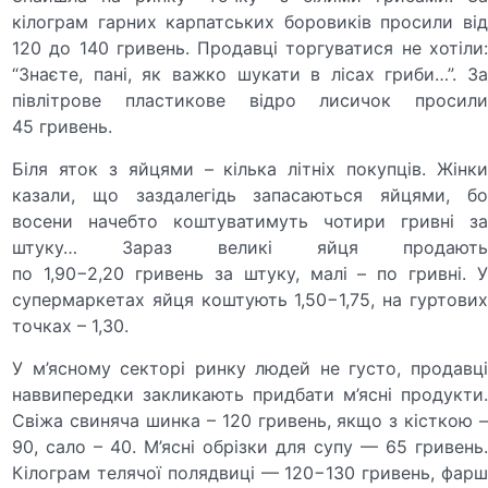
кілограм гарних карпатських боровиків просили від
120 до 140 гривень. Продавці торгуватися не хотіли:
“Знаєте, пані, як важко шукати в лісах гриби…”. За
півлітрове пластикове відро лисичок просили
45 гривень.
Біля яток з яйцями – кілька літніх покупців. Жінки
казали, що заздалегідь запасаються яйцями, бо
восени начебто коштуватимуть чотири гривні за
штуку… Зараз великі яйця продають
по 1,90−2,20 гривень за штуку, малі – по гривні. У
супермаркетах яйця коштують 1,50−1,75, на гуртових
точках – 1,30.
У м’ясному секторі ринку людей не густо, продавці
наввипередки закликають придбати м’ясні продукти.
Свіжа свиняча шинка – 120 гривень, якщо з кісткою –
90, сало – 40. М’ясні обрізки для супу — 65 гривень.
Кілограм телячої полядвиці — 120−130 гривень, фарш