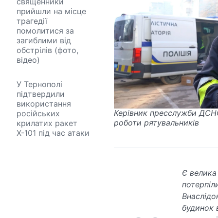
священники
прийшли на місце
трагедії
помолитися за
загиблими від
обстрілів (фото,
відео)
У Тернополі
підтвердили
використання
Керівник пресслужби ДСНС
російських
роботи рятувальників
крилатих ракет
Х-101 під час атаки
Є велика
потерпіл
Внаслідо
будинок 