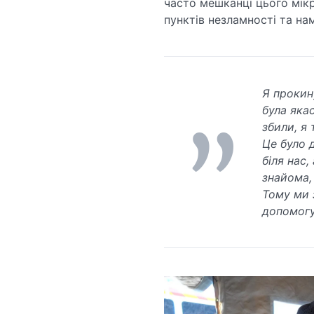
часто мешканці цього мік
пунктів незламності та нам
Я прокин
була якас
збили, я 
Це було 
біля нас,
знайома,
Тому ми 
допомогу