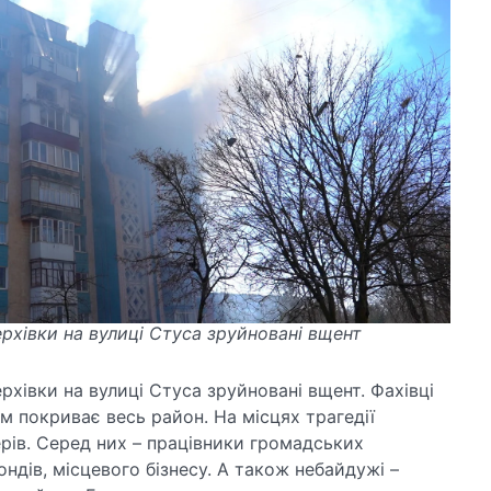
рхівки на вулиці Стуса зруйновані вщент
рхівки на вулиці Стуса зруйновані вщент. Фахівці
 покриває весь район. На місцях трагедії
рів. Серед них – працівники громадських
ондів, місцевого бізнесу. А також небайдужі –