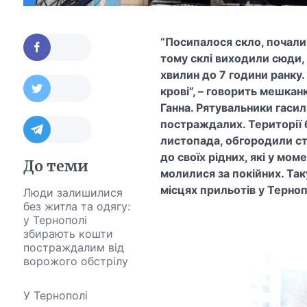
“Посипалося скло, почали 
тому склі виходили сюди,
хвилин до 7 години ранку
крові”, – говорить мешканк
Ганна. Рятувальники гасил
постраждалих. Території 
листопада, обгородили ст
до своїх рідних, які у мо
До теми
молилися за покійних. Та
місцях прильотів у Терноп
Люди залишилися
без житла та одягу:
у Тернополі
збирають кошти
постраждалим від
ворожого обстрілу
У Тернополі