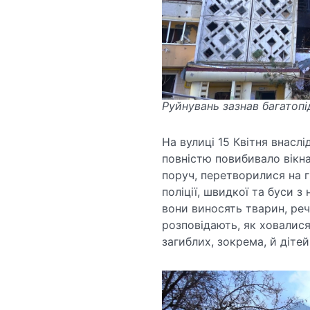
Руйнувань зазнав багатопід
На вулиці 15 Квітня внаслі
повністю повибивало вікна.
поруч, перетворилися на 
поліції, швидкої та буси з 
вони виносять тварин, реч
розповідають, як ховалися
загиблих, зокрема, й дітей