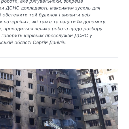
 роботи, але рятувальники, зокрема
ки ДСНС докладають максимум зусиль для
б обстежити той будинок і виявити всіх
 потерпілих, які там є та надати їм допомогу.
о, проводиться велика робота щодо розбору
 – говорить керівник пресслужби ДСНС у
ській області Сергій Данілін.