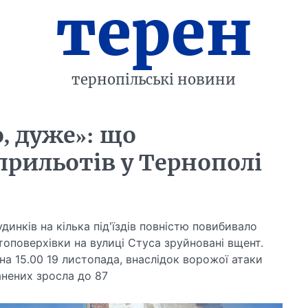
терен
тернопільські новини
, дуже»: що
прильотів у Тернополі
динків на кілька під'їздів повністю повибивало
гатоповерхівки на вулиці Стуса зруйновані вщент.
на 15.00 19 листопада, внаслідок ворожої атаки
анених зросла до 87