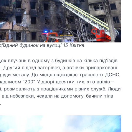
'їздний будинок на вулиці 15 Квітня
док влучань в одному з будинків на кілька під'їздів
 Другий під'їзд загорівся, а автівки припарковані
груди металу. До місця підїжджає транспорт ДСНС,
надписом “200”. У дворі десятки тих, хто вцілів –
і, розмовляють з працівниками різних служб. Люди
 від небезпеки, чекали на допомогу, бачили тіла
.