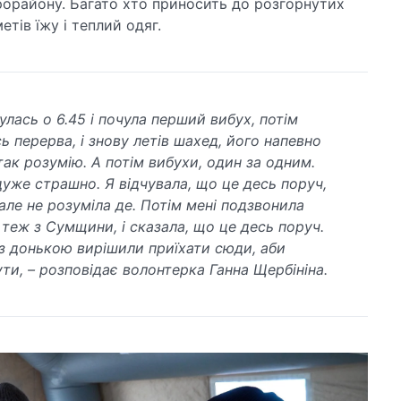
рорайону. Багато хто приносить до розгорнутих
етів їжу і теплий одяг.
улась о 6.45 і почула перший вибух, потім
ь перерва, і знову летів шахед, його напевно
так розумію. А потім вибухи, один за одним.
дуже страшно. Я відчувала, що це десь поруч,
 але не розуміла де. Потім мені подзвонила
 теж з Сумщини, і сказала, що це десь поруч.
з донькою вирішили приїхати сюди, аби
ти, – розповідає волонтерка Ганна Щербініна.