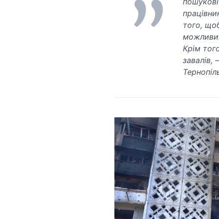
пошукові
працівни
того, що
можливих
Крім тог
завалів,
Тернопіль