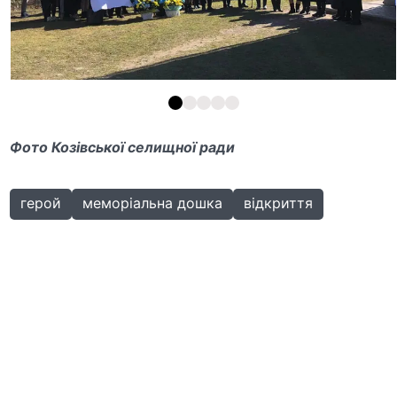
Фото Козівської селищної ради
герой
меморіальна дошка
відкриття