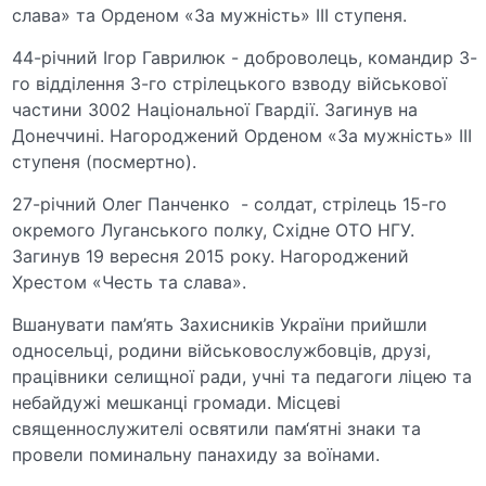
слава» та Орденом «За мужність» ІІІ ступеня.
44-річний Ігор Гаврилюк - доброволець, командир 3-
го відділення 3-го стрілецького взводу військової
частини 3002 Національної Гвардії. Загинув на
Донеччині. Нагороджений Орденом «За мужність» ІІІ
ступеня (посмертно).
27-річний Олег Панченко - солдат, стрілець 15-го
окремого Луганського полку, Східне ОТО НГУ.
Загинув 19 вересня 2015 року. Нагороджений
Хрестом «Честь та слава».
Вшанувати пам’ять Захисників України прийшли
односельці, родини військовослужбовців, друзі,
працівники селищної ради, учні та педагоги ліцею та
небайдужі мешканці громади. Місцеві
священнослужителі освятили пам‘ятні знаки та
провели поминальну панахиду за воїнами.