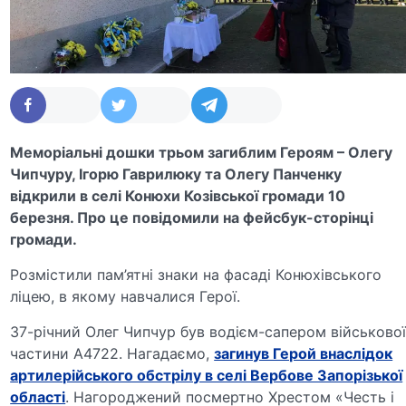
Меморіальні дошки трьом загиблим Героям – Олегу
Чипчуру, Ігорю Гаврилюку та Олегу Панченку
відкрили в селі Конюхи Козівської громади 10
березня. Про це повідомили на фейсбук-сторінці
громади.
Розмістили пам’ятні знаки на фасаді Конюхівського
ліцею, в якому навчалися Герої.
37-річний Олег Чипчур був водієм-сапером військово
частини А4722. Нагадаємо,
загинув Герой внаслідок
артилерійського обстрілу в селі Вербове Запорізької
області
. Нагороджений посмертно Хрестом «Честь і