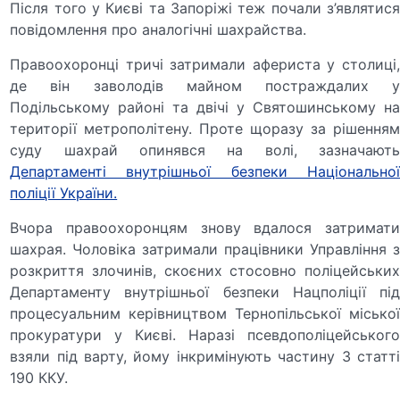
Після того у Києві та Запоріжі теж почали з’являтися
повідомлення про аналогічні шахрайства.
Правоохоронці тричі затримали афериста у столиці,
де він заволодів майном постраждалих у
Подільському районі та двічі у Святошинському на
території метрополітену. Проте щоразу за рішенням
суду шахрай опинявся на волі, зазначають
Департаменті внутрішньої безпеки Національної
поліції України.
Вчора правоохоронцям знову вдалося затримати
шахрая. Чоловіка затримали працівники Управління з
розкриття злочинів, скоєних стосовно поліцейських
Департаменту внутрішньої безпеки Нацполіції під
процесуальним керівництвом Тернопільської міської
прокуратури у Києві. Наразі псевдополіцейського
взяли під варту, йому інкримінують частину 3 статті
190 ККУ.