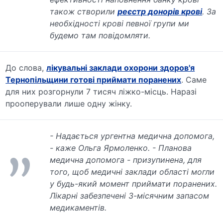
також створили
реєстр донорів крові
. За
необхідності крові певної групи ми
будемо там повідомляти.
До слова,
лікувальні заклади охорони здоров'я
Тернопільщини готові приймати поранених
. Саме
для них розгорнули 7 тисяч ліжко-місць. Наразі
прооперували лише одну жінку.
- Надається ургентна медична допомога,
- каже Ольга Ярмоленко. - Планова
медична допомога - призупинена, для
того, щоб медичні заклади області могли
у будь-який момент приймати поранених.
Лікарні забезпечені 3-місячним запасом
медикаментів.