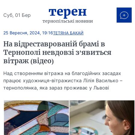
терен
Суб, 01 Бер
тернопільські новини
25 Вересня, 2024, 19:16
ТЕТЯНА БАКАЙ
На відреставрованій брамі в
Тернополі невдовзі з’явиться
вітраж (відео)
Над створенням вітража на благодійних засадах
працює художниця-вітражистка Лілія Василько –
тернополянка, яка зараз проживає у Львові