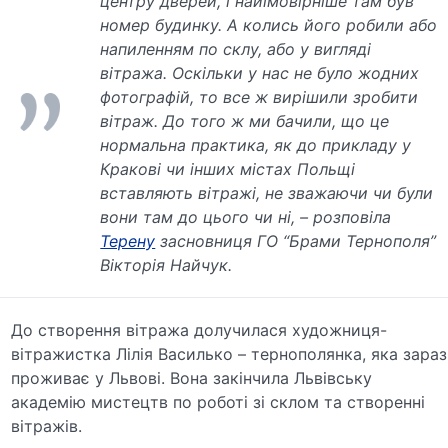
центру дверей, і найімовірніше там був
номер будинку. А колись його робили або
напиленням по склу, або у вигляді
вітража. Оскільки у нас не було жодних
фотографій, то все ж вирішили зробити
вітраж. До того ж ми бачили, що це
нормальна практика, як до прикладу у
Кракові чи інших містах Польщі
вставляють вітражі, не зважаючи чи були
вони там до цього чи ні, – розповіла
Терену
засновниця ГО “Брами Тернополя”
Вікторія Найчук.
До створення вітража долучилася художниця-
вітражистка Лілія Василько – тернополянка, яка зараз
проживає у Львові. Вона закінчила Львівську
академію мистецтв по роботі зі склом та створенні
вітражів.