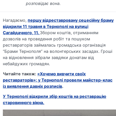
розповідає вона.
Нагадаємо,
першу відреставровану сецесійну браму
відкрили 11 травня в Тернополі на вулиці
Сагайдачного, 11.
Збором коштів, отриманням
дозволів на проведення робіт та пошуком
реставраторів займалась громадська організація
“Брами Тернополя” на волонтерських засадах. Гроші
на відновлення зібрали завдяки донатам від
небайдужих громадян.
Читайте також:
«Хочемо вивчити своїх
реставраторів»: у Тернополі провели майстер-клас
із виявлення давніх розписів
.
У Тернополі відкрили збір коштів на реставрацію
старовинного вікна.