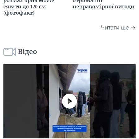
розмах крил може
отриманні
сягати до 120 см
неправомірної вигоди
(фотофакт)
Читати ще →
Відео