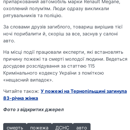
припаркований автомобіль марки Renault Megane,
охоплений полум’ям. Люди одразу викликали
рятувальників та поліцію.
За словами друзів загиблого, товариш вирішив тієї
ночі порибалити й, скоріш за все, заснув у салоні
авто.
На місці події працювали експерти, які встановлять
причину пожежі та смерті молодої людини. Ведеться
досудове розслідування за статтею 115
Кримінального кодексу України з поміткою
«нещасний випадок».
Читайте також:
У пожежі на Тернопільщині загинула
83-річна жінка
Фото з відкритих джерел
смерть
пожежа
ДСНС
авто