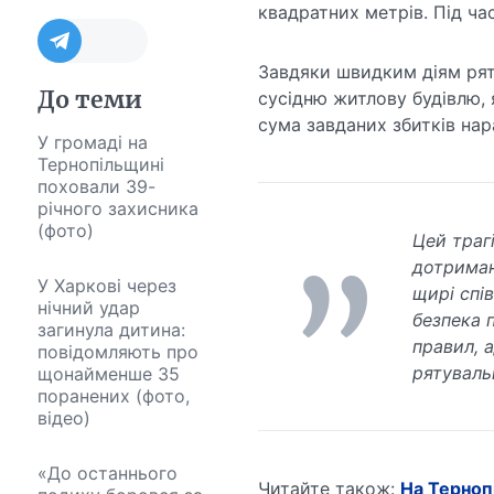
квадратних метрів. Під час
Завдяки швидким діям рят
До теми
сусідню житлову будівлю, 
сума завданих збитків нар
У громаді на
Тернопільщині
поховали 39-
річного захисника
(фото)
Цей траг
дотриман
У Харкові через
щирі спі
нічний удар
безпека 
загинула дитина:
правил, 
повідомляють про
рятуваль
щонайменше 35
поранених (фото,
відео)
«До останнього
Читайте також:
На Терноп