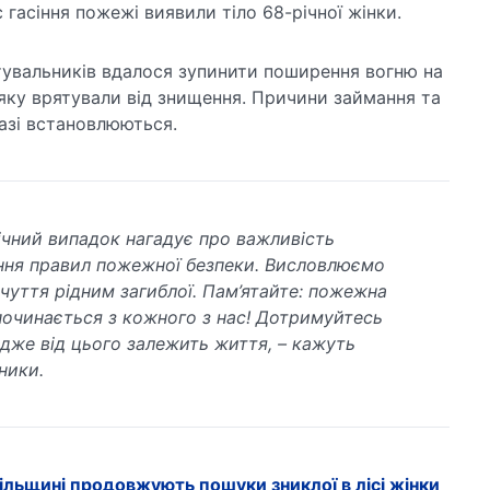
 гасіння пожежі виявили тіло 68-річної жінки.
увальників вдалося зупинити поширення вогню на
яку врятували від знищення. Причини займання та
азі встановлюються.
ічний випадок нагадує про важливість
ня правил пожежної безпеки. Висловлюємо
вчуття рідним загиблої. Пам’ятайте: пожежна
починається з кожного з нас! Дотримуйтесь
адже від цього залежить життя, – кажуть
ники.
ільщині продовжують пошуки зниклої в лісі жінки