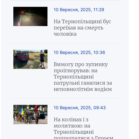
10 Вересня, 2025, 11:29
На Тернопільщині бус
переїхав на смерть
чоловіка
10 Вересня, 2025, 10:36
Вимогу про зупинку
проігнорував: на
Тернопільщині
патрульні ганялися за
неповнолітнім водієм
10 Вересня, 2025, 09:43
На колінах і з
молитвою: на
Тернопільщині
попрощалися з Героєм