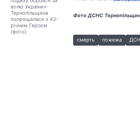
подиху боровся за
волю України»:
Тернопільщина
Фото ДСНС Тернопільщи
попрощалася з 43-
річним Героєм
(фото)
смерть
пожежа
ДС