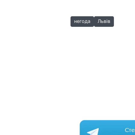
негода
Львів