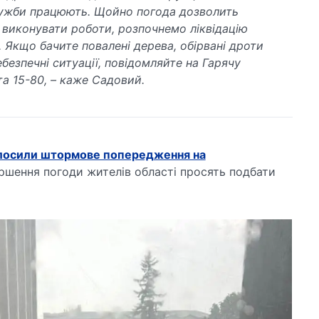
лужби працюють. Щойно погода дозволить
 виконувати роботи, розпочнемо ліквідацію
. Якщо бачите повалені дерева, обірвані дроти
ебезпечні ситуації, повідомляйте на Гарячу
та 15-80, – каже Садовий.
олосили штормове попередження на
іршення погоди жителів області просять подбати