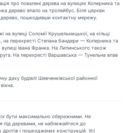
ація про повалені дерева на вулицях Коперника та
нка дерево впало на тролейбус. Біля церкви
 дерево, пошкодивши контактну мережу.
і на вулиці Соломії Крушельницької, на кільці
 на перехресті Степана Бандери — Коперника та
 вулиці Івана Франка. На Липинського також
руга. На перехресті Варшавська — Тунельна впав
ину даху будівлі Шевченківської районної
вікна.
іх бути максимально обережними. Не
я під деревами, не наближайтеся до
х дротів і пошкоджених конструкцій. Усі