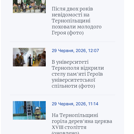
Після двох років
невідомості на
Тернопільщині
поховали молодого
Героя (фото)
29 Червня, 2026, 12:07
В університеті
Тернополя відкрили
стелу пам’яті Героїв
університетської
спільноти (фото)
29 Червня, 2026, 11:14
На Тернопільщині
горіла дерев’яна церква
XVIII століття
(оновлено)