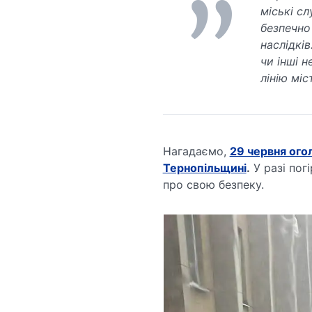
міські с
безпечно
наслідків
чи інші н
лінію міс
Нагадаємо,
29 червня ог
Тернопільщині
.
У разі пог
про свою безпеку.