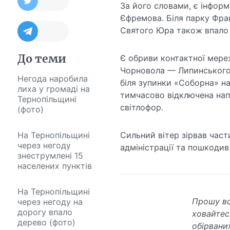
За його словами, є інформ
Єфремова. Біля парку Фра
Святого Юра також впало
До теми
Є обриви контактної мереж
Чорновола — Липинського,
Негода наробила
біля зупинки «Соборна» на
лиха у громаді на
тимчасово відключена нап
Тернопільщині
світлофор.
(фото)
На Тернопільщині
Сильний вітер зірвав част
через негоду
адміністрації та пошкодив 
знеструмлені 15
населених пунктів
На Тернопільщині
Прошу вс
через негоду на
дорогу впало
ховайтес
дерево (фото)
обірвани