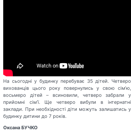
На сьогодні у будинку перебуває 35 дітей. Четверо
вихованців цього року повернулись у свою сім’ю,
восьмеро дітей – всиновили, четверо забрали у
прийомні сім’ї. Ще четверо вибули в інтернатні
заклади. При необхідності діти можуть залишатись у
будинку дитини до 7 років.
Оксана БУЧКО