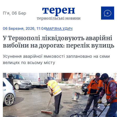
терен
П'я, 06 Бер
тернопільські новини
06 Березня, 2026, 11:04
МАР'ЯНА УДИЧ
У Тернополі ліквідовують аварійні
вибоїни на дорогах: перелік вулиць
Усунення аварійної ямковості заплановано на семи
велицях по всьому місту