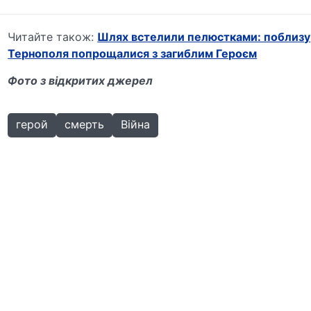
Читайте також:
Шлях встелили пелюстками: поблизу
Тернополя попрощалися з загиблим Героєм
Фото з відкритих джерел
герой
смерть
Війна