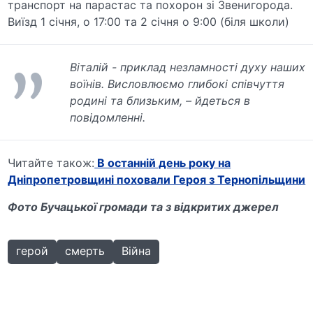
транспорт на парастас та похорон зі Звенигорода.
Виїзд 1 січня, о 17:00 та 2 січня о 9:00 (біля школи)
Віталій - приклад незламності духу наших
воїнів. Висловлюємо глибокі співчуття
родині та близьким, – йдеться в
повідомленні.
Читайте також:
В останній день року на
Дніпропетровщині поховали Героя з Тернопільщини
Фото Бучацької громади та з відкритих джерел
герой
смерть
Війна