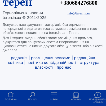
терен
+380684276800
Тернопільські новини
info@teren.in.ua
teren.in.ua © 2014-2025
Допускається цитування матеріалів без отримання
попередньої згоди teren.in.ua за умови розміщення в тексті
обов'язкового посилання на teren.in.ua - Терен.
Для інтернет-видань обов'язкове розміщення прямого,
відкритого для пошукових систем гіперпосилання на
цитовані статті не нижче другого абзацу в тексті або в якості
джерела.
редакція
|
розміщення реклами
|
редакційна
політика
|
політика конфіденційності
|
структура
власності
|
про нас
ГОЛОВНА
ПОШУК
МЕНЮ
НОВИНИ
ПОВІДОМИТ
НОВИНУ