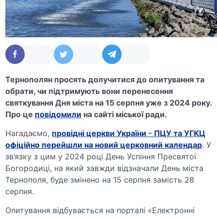
Тернополян просять долучитися до опитування та
обрати, чи підтримують вони перенесення
святкування Дня міста на 15 серпня уже з 2024 року.
Про це
повідомили
на сайті міської ради.
Нагадаємо,
провідні церкви України - ПЦУ та УГКЦ
офіційно перейшли на новий церковний календар
. У
зв’язку з цим у 2024 році День Успіння Пресвятої
Богородиці, на який завжди відзначали День міста
Тернополя, буде змінено на 15 серпня замість 28
серпня.
Опитування відбувається на порталі «Електронні