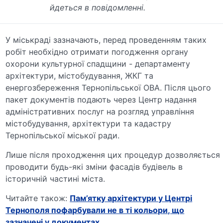
йдеться в повідомленні.
У міськраді зазначають, перед проведенням таких
робіт необхідно отримати погодження органу
охорони культурної спадщини - департаменту
архітектури, містобудування, ЖКГ та
енергозбереження Тернопільської ОВА. Після цього
пакет документів подають через Центр надання
адміністративних послуг на розгляд управління
містобудування, архітектури та кадастру
Тернопільської міської ради.
Лише після проходження цих процедур дозволяється
проводити будь-які зміни фасадів будівель в
історичній частині міста.
Читайте також:
Пам’ятку архітектури у Центрі
Тернополя пофарбували не в ті кольори, що
зазначені у документах