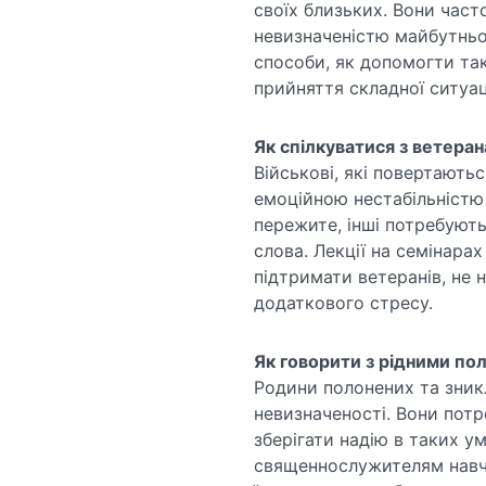
своїх близьких. Вони час
невизначеністю майбутньо
способи, як допомогти та
прийняття складної ситуаці
Як спілкуватися з ветера
Військові, які повертають
емоційною нестабільністю
пережите, інші потребуют
слова. Лекції на семінар
підтримати ветеранів, не 
додаткового стресу.
Як говорити з рідними пол
Родини полонених та зникл
невизначеності. Вони потр
зберігати надію в таких 
священнослужителям навчи