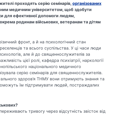
ителі проходять серію семінарів,
організованих
ьним медичним університетом, щоб здобути
чки для ефективної допомоги людям,
зокрема родинам військових, ветеранам та дітям
фізичний фронт, а й на психологічний стан
ереселенців та всього суспільства. У ці часи люди
психологів, але й до священнослужителів за
ливість цієї ролі, кафедра психіатрії, наркології
рнопільського національного медичного
ізувала серію семінарів для священнослужителів.
тального здоров’я ТНМУ вони отримують знання та
опоможуть їм підтримувати людей, постраждалих
ськових?
ереживають тривогу через відсутність звісток від