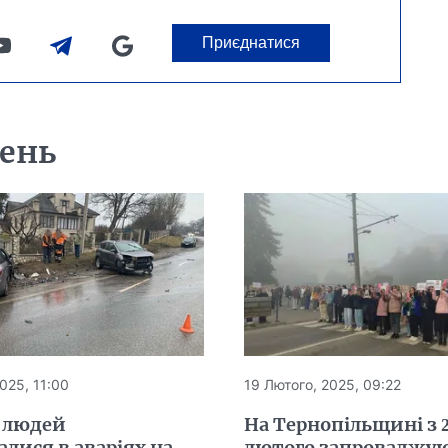
Приєднатися
день
025, 11:00
19 Лютого, 2025, 09:22
 людей
На Тернопільщині з 
лися в аваріях на
лютого запроваджу