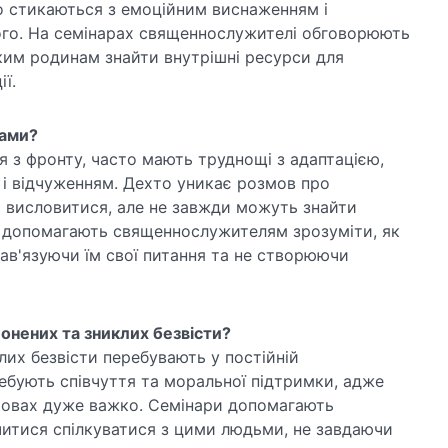
то стикаються з емоційним виснаженням і
го. На семінарах священнослужителі обговорюють
ким родинам знайти внутрішні ресурси для
ї.
нами?
ся з фронту, часто мають труднощі з адаптацією,
 і відчуженням. Дехто уникає розмов про
ь висловитися, але не завжди можуть знайти
ах допомагають священнослужителям зрозуміти, як
нав'язуючи їм свої питання та не створюючи
онених та зниклих безвісти?
их безвісти перебувають у постійній
ебують співчуття та моральної підтримки, адже
умовах дуже важко. Семінари допомагають
тися спілкуватися з цими людьми, не завдаючи