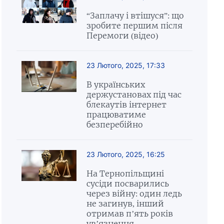
“Заплачу і втішуся”: що
зробите першим після
Перемоги (відео)
23 Лютого, 2025, 17:33
В українських
держустановах під час
блекаутів інтернет
працюватиме
безперебійно
23 Лютого, 2025, 16:25
На Тернопільщині
сусіди посварились
через війну: один ледь
не загинув, інший
отримав п’ять років
ув’язнення