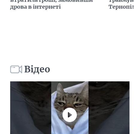
дрова в інтернеті
Тернопі
Відео