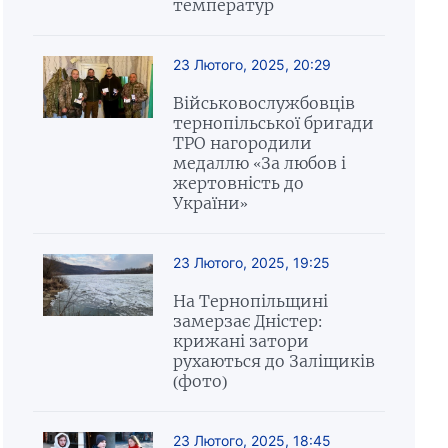
температур
23 Лютого, 2025, 20:29
Військовослужбовців
тернопільської бригади
ТРО нагородили
медаллю «За любов і
жертовність до
України»
23 Лютого, 2025, 19:25
На Тернопільщині
замерзає Дністер:
крижані затори
рухаються до Заліщиків
(фото)
23 Лютого, 2025, 18:45