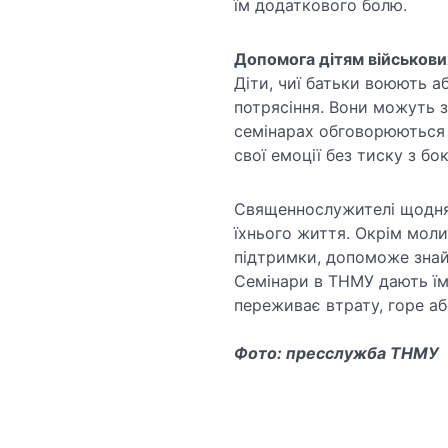
їм додаткового болю.
Допомога дітям військови
Діти, чиї батьки воюють а
потрясіння. Вони можуть за
семінарах обговорюються 
свої емоції без тиску з бо
Священнослужителі щодня
їхнього життя. Окрім моли
підтримки, допоможе знай
Семінари в ТНМУ дають їм 
переживає втрату, горе аб
Фото: пресслужба ТНМУ