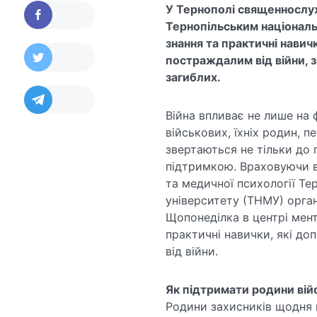
У Тернополі священнослуж
Тернопільським націонал
знання та практичні нави
постраждалим від війни, 
загиблих.
Війна впливає не лише на 
військових, їхніх родин, п
звертаються не тільки до 
підтримкою. Враховуючи важ
та медичної психології Те
університету (ТНМУ) орган
Щопонеділка в центрі мен
практичні навички, які д
від війни.
Як підтримати родини вій
Родини захисників щодня п