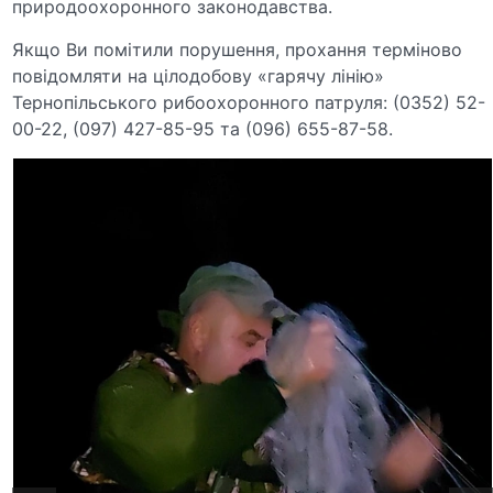
природоохоронного законодавства.
Якщо Ви помітили порушення, прохання терміново
повідомляти на цілодобову «гарячу лінію»
Тернопільського рибоохоронного патруля: (0352) 52-
00-22, (097) 427-85-95 та (096) 655-87-58.