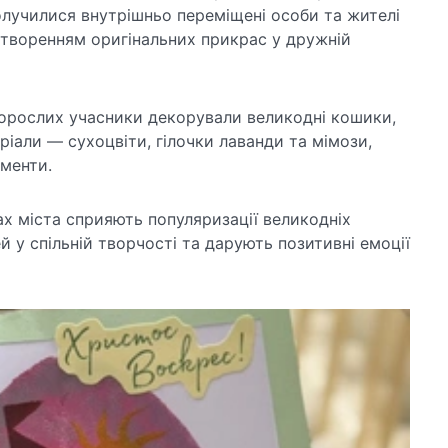
олучилися внутрішньо переміщені особи та жителі
створенням оригінальних прикрас у дружній
 дорослих учасники декорували великодні кошики,
іали — сухоцвіти, гілочки лаванди та мімози,
ементи.
ках міста сприяють популяризації великодніх
й у спільній творчості та дарують позитивні емоції