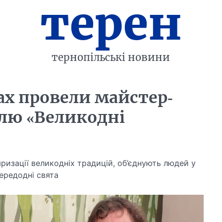
терен
тернопільські новини
ках провели майстер-
лю «Великодні
яризації великодніх традицій, об’єднують людей у
передодні свята