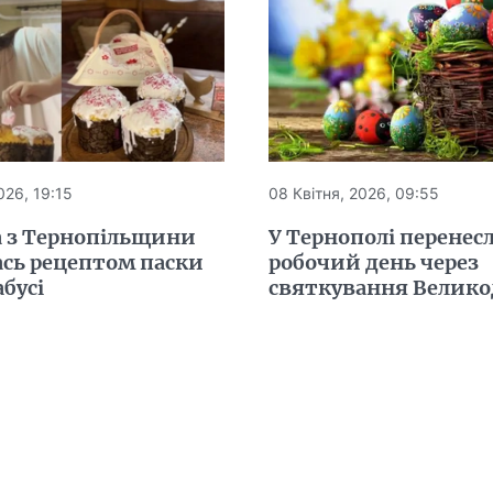
026, 19:15
08 Квітня, 2026, 09:55
а з Тернопільщини
У Тернополі перенес
ась рецептом паски
робочий день через
абусі
святкування Велик