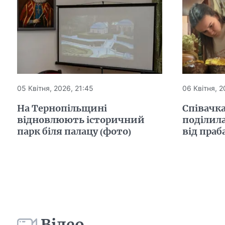
05 Квітня, 2026, 21:45
06 Квітня, 2
На Тернопільщині
Співачк
відновлюють історичний
поділил
парк біля палацу (фото)
від праб
Відео