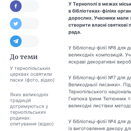
У Тернополі в межах міс
в бібліотеках-філіях орга
дорослих. Учасники мали 
створити власні святкові
рада.
У бібліотеці-філії №8 для
великодніх композицій. У
До теми
яскраві декоративні вироб
У тернопільських
церквах освятили
У бібліотеці-філії №7 для
паски (фото, відео)
Великодньої писанки». Пі
Тернопільського національ
Яких великодніх
Гнатюка Ірини Тютюнник т
традицій
великодні листівки метод
дотримуються у
тернопільських
родинах:
У бібліотеці-філії №4 для
опитування (відео)
із виготовлення декору дл