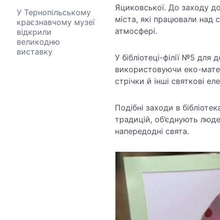
Яциковської. До заходу д
У Тернопільському
міста, які працювали над 
краєзнавчому музеї
атмосфері.
відкрили
великодню
виставку
У бібліотеці-філії №5 для
використовуючи еко-матер
стрічки й інші святкові ел
Подібні заходи в бібліоте
традицій, об’єднують люде
напередодні свята.