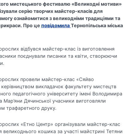
ького мистецького фестивалю «Великодні мотиви»
нізували серію творчих майстер-класів для
змогу ознайомитися з великодніми традиціями та
 прикраси. Про це
повідомила
Тернопільська міська
 дорослих відбувся майстер-клас із виготовлення
часники поєднували писанки та квіти, створюючи
и.
 дорослих провели майстер-клас «Сяйво
д керівництвом викладачок факультету мистецтв
ного педагогічного університету імені Володимира
а Мар’яни Дячинської учасники виготовляли
ом трафаретного друку.
 дорослих «Етно Центр» організували майстер-клас
я великоднього кошика за участі майстрині Тетяни