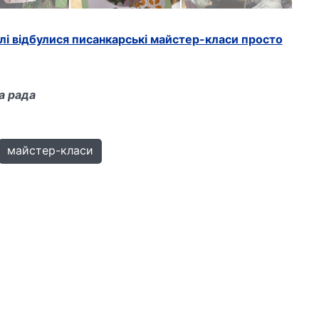
лі відбулися писанкарські майстер-класи просто
а рада
майстер-класи