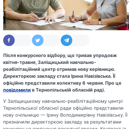
Після конкурсного відбору, що тривав упродовж
квітня-травня, Заліщицький навчально-
реабілітаційний центр отримав нову керівницю.
Директоркою закладу стала Ірина Навізівська. Її
офіційно представили колективу 6 червня. Про це
повідомили
в Тернопільській обласній раді.
У Заліщицькому навчально-реабілітаційному центрі
Тернопільської обласної ради офіційно представили
нову очільницю — Ірину Володимирівну Навізівську. Її
призначили директоркою закладу за результатами
конкурсу на заміщення вакантної посади. Контракт із