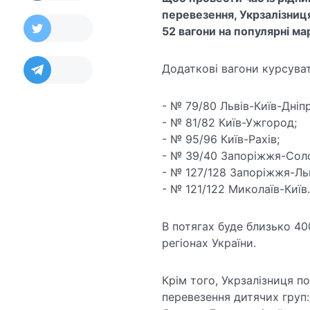
перевезення, Укрзалізниц
52 вагони на популярні ма
Додаткові вагони курсуват
- № 79/80 Львів-Київ-Дніп
- № 81/82 Київ-Ужгород;
- № 95/96 Київ-Рахів;
- № 39/40 Запоріжжя-Со
- № 127/128 Запоріжжя-Ль
- № 121/122 Миколаїв-Киї
В потягах буде близько 40
регіонах України.
Крім того, Укрзалізниця п
перевезення дитячих груп