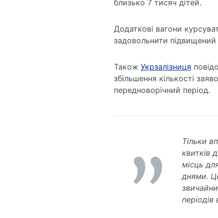
близько 7 тисяч дітей.
Додаткові вагони курсува
задовольнити підвищений 
Також
Укрзалізниця
повідо
збільшення кількості заяв
передноворічний період.
Тільки в
квитків 
місць дл
днями. Ц
звичайни
періодів 