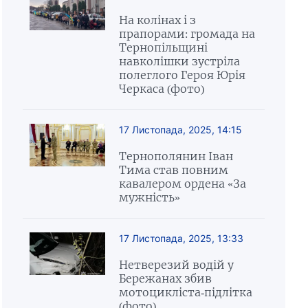
На колінах і з
прапорами: громада на
Тернопільщині
навколішки зустріла
полеглого Героя Юрія
Черкаса (фото)
17 Листопада, 2025, 14:15
Тернополянин Іван
Тима став повним
кавалером ордена «За
мужність»
17 Листопада, 2025, 13:33
Нетверезий водій у
Бережанах збив
мотоцикліста-підлітка
(фото)