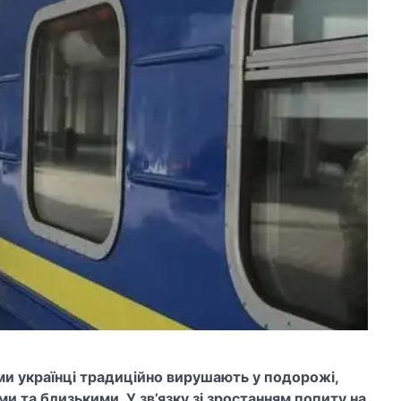
и українці традиційно вирушають у подорожі,
ми та близькими. У зв’язку зі зростанням попиту на