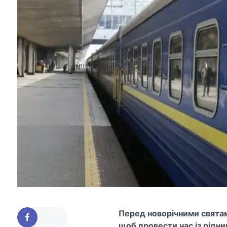
Перед новорічними святам
щоб провести час із рідни