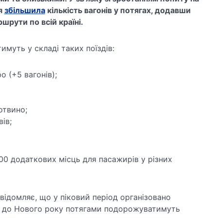
я
збільшила
кількість вагонів у потягах, додавши
ршрути по всій країні.
имуть у складі таких поїздів:
ро (+5 вагонів);
лотвино;
вів;
в.
00 додаткових місць для пасажирів у різних
овідомляє, що у піковий період організовано
: до Нового року потягами подорожуватимуть