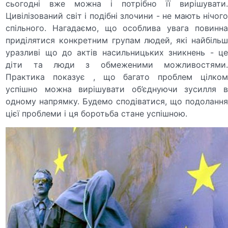
сьогодні вже можна і потрібно її вирішувати.
Цивілізований світ і подібні злочини - не мають нічого
спільного. Нагадаємо, що особлива увага повинна
приділятися конкретним групам людей, які найбільш
уразливі що до актів насильницьких зникнень - це
діти та люди з обмеженими можливостями.
Практика показує , що багато проблем цілком
успішно можна вирішувати об’єднуючи зусилля в
одному напрямку. Будемо сподіватися, що подолання
цієї проблеми і ця боротьба стане успішною.