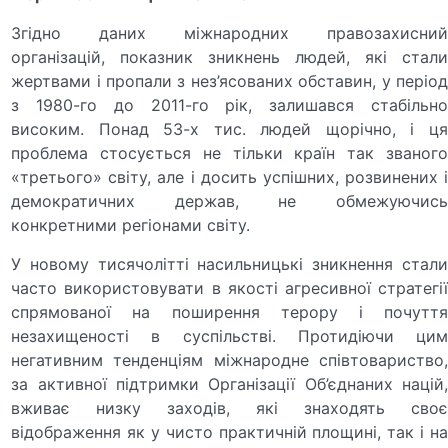
Згідно даних міжнародних правозахисний
організацій, показник зникнень людей, які стали
жертвами і пропали з нез’ясованих обставин, у період
з 1980-го до 2011-го рік, залишався стабільно
високим. Понад 53-х тис. людей щорічно, і ця
проблема стосується не тільки країн так званого
«третього» світу, але і досить успішних, розвинених і
демократичних держав, не обмежуючись
конкретними регіонами світу.
У новому тисячолітті насильницькі зникнення стали
часто використовувати в якості агресивної стратегії
спрямованої на поширення терору і почуття
незахищеності в суспільстві. Протидіючи цим
негативним тенденціям міжнародне співтовариство,
за активної підтримки Організації Об’єднаних націй,
вживає низку заходів, які знаходять своє
відображення як у чисто практичній площині, так і на