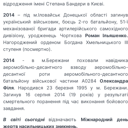
відродження імені Степана Бандери в Києві.
2014
– під м.Іловайськ Донецької області загину
український військовик, боєць 2-го батальйону, 51-ї
механізованої бригади артилерійського самохідного
дивізіону, уродженець Чорткова
Роман Ільяшенко
Нагороджений орденом Богдана Хмельницького III
ступеня (посмертно).
2014
- в м.Бережани поховали навідника
аеромобільно-десантного взводу аеромобільно-
десантної роти аеромобільного-десантного
батальйону військової частини А0284
Олександра
Філя
. Народився 23 березня 1995 у м. Бережани.
Загинув 16 серпня 2014 (19 років) у результаті
смертельного поранення під час виконання бойового
завдання.
В світі сьогодні
відзначають
Міжнародний ден
жертв насильницьких зникнень.