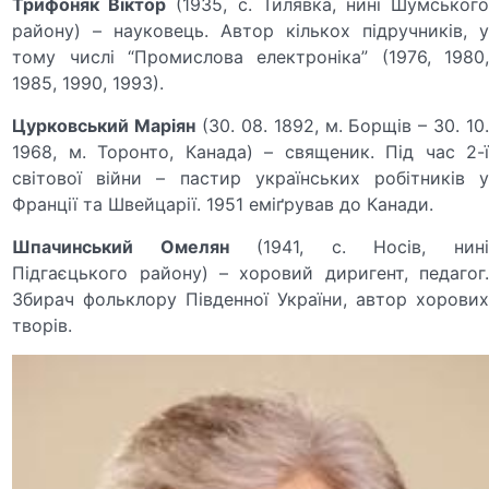
Трифоняк Віктор
(1935, с. Тилявка, нині Шумськог
району) – науковець. Автор кількох підручників, у
тому числі “Промислова електроніка” (1976, 1980,
1985, 1990, 1993).
Цурковський Маріян
(30. 08. 1892, м. Борщів – 30. 10
1968, м. Торонто, Канада) – священик. Під час 2-ї
світової війни – пастир українських робітників у
Франції та Швейцарії. 1951 еміґрував до Канади.
Шпачинський Омелян
(1941, с. Носів, нин
Підгаєцького району) – хоровий диригент, педагог.
Збирач фольклору Південної України, автор хорових
творів.