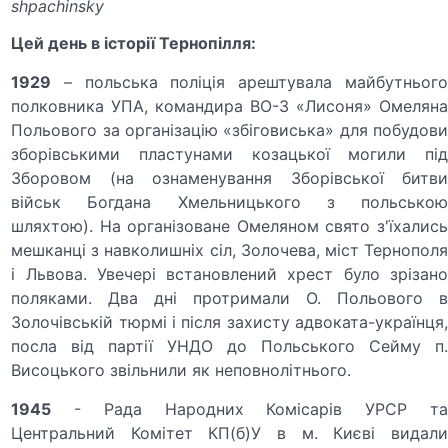
shpachinsky
Цей день в історії Тернопілля:
1929
– польська поліція арештувала майбутнього
полковника УПА, командира ВО-3 «Лисоня» Омеляна
Польового за організацію «збіговиська» для побудови
зборівськими пластунами козацької могили під
Зборовом (на ознаменування Зборівської битви
військ Богдана Хмельницького з польською
шляхтою). На організоване Омеляном свято з'їхались
мешканці з навколишніх сіл, Золочева, міст Тернополя
і Львова. Увечері встановлений хрест було зрізано
поляками. Два дні протримали О. Польового в
Золочівській тюрмі і після захисту адвоката-українця,
посла від партії УНДО до Польського Сейму п.
Висоцького звільнили як неповнолітнього.
1945
- Рада Народних Комісарів УРСР та
Центральний Комітет КП(б)У в м. Києві видали