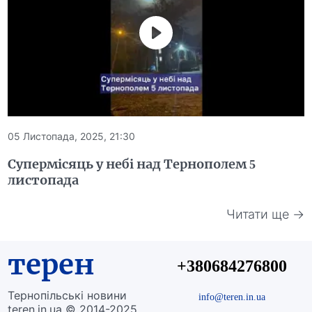
05 Листопада, 2025, 21:30
Супермісяць у небі над Тернополем 5
листопада
Читати ще →
терен
+380684276800
Тернопільські новини
info@teren.in.ua
teren.in.ua © 2014-2025