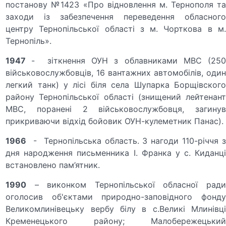
постанову №1423 «Про відновлення м. Тернополя та
заходи із забезпечення переведення обласного
центру Тернопільської області з м. Чорткова в м.
Тернопіль».
1947
- зіткнення ОУН з облавниками МВС (25
військовослужбовців, 16 вантажних автомобілів, один
легкий танк) у лісі біля села Шупарка Борщівского
району Тернопільської області (знищений лейтенант
МВС, поранені 2 військовослужбовця, загинув
прикриваючи відхід бойовик ОУН-кулеметник Панас).
1966
- Тернопільська область. З нагоди 110-річчя з
дня народження письменника І. Франка у с. Киданці
встановлено пам’ятник.
1990
– виконком Тернопільської обласної ради
оголосив об'єктами природно-заповідного фонду
Великомлинівецьку вербу білу в с.Великі Млинівці
Кременецького району; Малобережецький