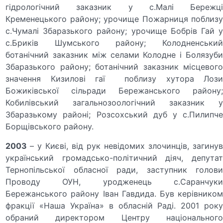
гідрологічний заказник у с.Малі Бережці
Кременецького району; урочище Пожарниця поблизу
с.Чумалі Збаразького району; урочище Бобрів Гай у
с.Бриків Шумського району; Колодненський
ботанічний заказник між селами Колодне і Болязуби
Збаразького району; ботанічний заказник місцевого
значення Кизилові гаї поблизу хутора Лози
Божиківської сільради Бережанського району;
Кобилівський загальнозоологічний заказник у
Збаразькому районі; Розсохський дуб у с.Пилипче
Борщівського району.
2003
– у Києві, від рук невідомих злочинців, загину
український громадсько-політичний діяч, депутат
Тернопільської обласної ради, заступник голови
Проводу ОУН, уродженець с.Саранчуки
Бережанського району Іван Гавдида. Був керівником
фракції «Наша Україна» в обласній Раді. 2001 року
обраний директором Центру національного