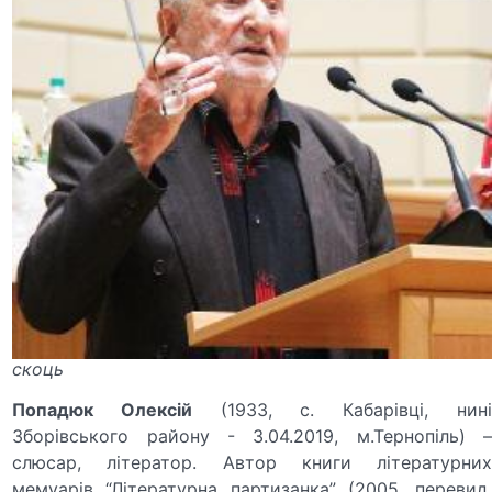
скоць
Попадюк Олексій
(1933, с. Кабарівці, нин
Зборівського району - 3.04.2019, м.Тернопіль) –
слюсар, літератор. Автор книги літературних
мемуарів “Літературна партизанка” (2005, перевид.