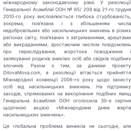
міжнародному законодавчому рівні. У резолюції
Генеральної Асамблеї ООН № 65/ 209 від 21-го грудня
2010-го року висловлюється глибока стурбованість,
зокрема, пов’язана і з збільшенням числа
недобровільних або насильницьких зникнень в різних
регіонах світу, пов’язаних з затриманнями, арештами
або викраданнями, зростаючим числом повідомлень
про переслідування, жорстоке поводження і
залякуванні родичів зниклих осіб або свідків подібних
злочинів. Разом з тим, за даними проекту
DilovaMova.com, в резолюції вітається прийняття
Міжнародної конвенції 2006-го року щодо захисту
осіб від насильницьких зникнень. На підтримку
заходів, спрямованих на викорінення подібних явищ
Генеральна Асамблея ООН оголосила 30-е серпня
щорічною акцією «Міжнародним днем жертв
насильницьких зникнень».
Ця глобальна проблема виникла не сьогодні, але