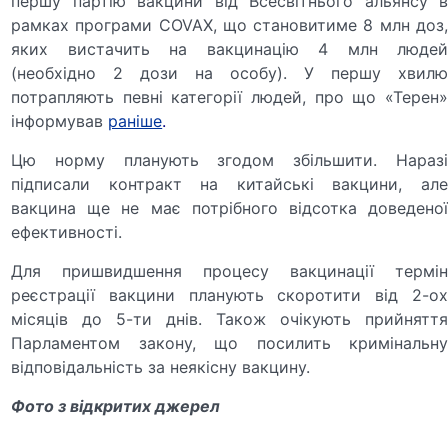
першу партію вакцини від Всесвітнього альянсу в
рамках програми COVAX, що становитиме 8 млн доз,
яких вистачить на вакцинацію 4 млн людей
(необхідно 2 дози на особу). У першу хвилю
потрапляють певні категорії людей, про що «Терен»
інформував
раніше
.
Цю норму планують згодом збільшити. Наразі
підписали контракт на китайські вакцини, але
вакцина ще не має потрібного відсотка доведеної
ефективності.
Для пришвидшення процесу вакцинації термін
реєстрації вакцини планують скоротити від 2-ох
місяців до 5-ти днів. Також очікують прийняття
Парламентом закону, що посилить кримінальну
відповідальність за неякісну вакцину.
Фото з відкритих джерел