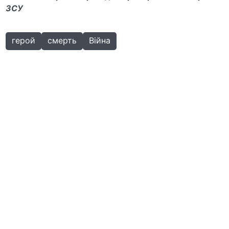
ЗСУ
герой
смерть
Війна