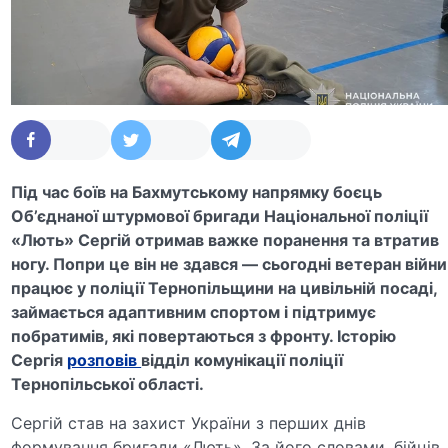
Під час боїв на Бахмутському напрямку боєць
Об’єднаної штурмової бригади Національної поліції
«Лють» Сергій отримав важке поранення та втратив
ногу. Попри це він не здався — сьогодні ветеран війни
працює у поліції Тернопільщини на цивільній посаді,
займається адаптивним спортом і підтримує
побратимів, які повертаються з фронту. Історію
Сергія
розповів
відділ комунікації поліції
Тернопільської області.
Сергій став на захист України з перших днів
формування бригади «Лють». За його словами, бійців