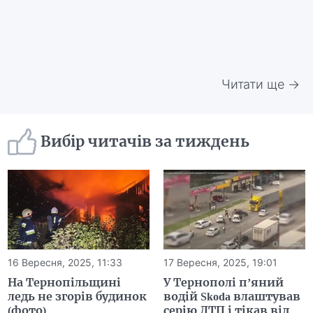
Читати ще →
Вибір читачів за тиждень
16 Вересня, 2025, 11:33
17 Вересня, 2025, 19:01
На Тернопільщині
У Тернополі п’яний
ледь не згорів будинок
водій Skoda влаштував
(фото)
серію ДТП і тікав від