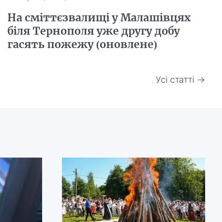
На сміттєзвалищі у Малашівцях
біля Тернополя уже другу добу
гасять пожежу (оновлене)
Усі статті →