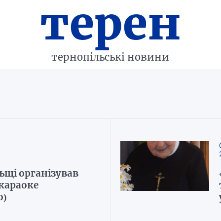
терен
тернопільські новини
ьщі організував
караоке
о)