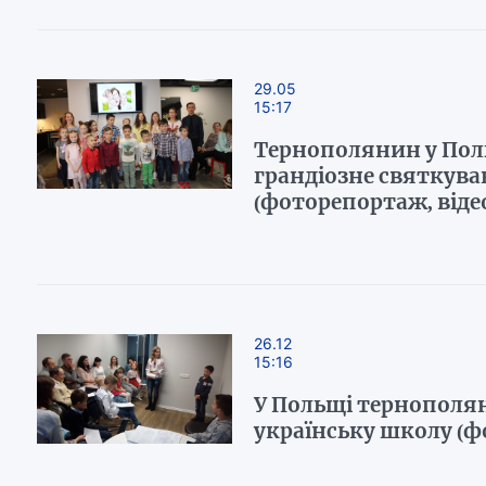
29.05
15:17
Тернополянин у Пол
грандіозне святкува
(фоторепортаж, віде
26.12
15:16
У Польщі тернополя
українську школу (