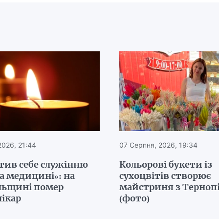
2026, 21:44
07 Серпня, 2026, 19:34
тив себе служінню
Кольорові букети із
а медицині»: на
сухоцвітів створює
льщині помер
майстриня з Терно
лікар
(фото)