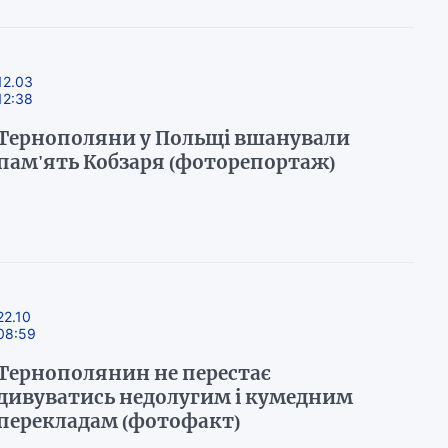
12.03
12:38
Тернополяни у Польщі вшанували
пам'ять Кобзаря (фоторепортаж)
22.10
08:59
Тернополянин не перестає
дивуватись недолугим і кумедним
перекладам (фотофакт)