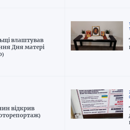
ьщі влаштував
ння Дня матері
о)
нин відкрив
фоторепортаж)