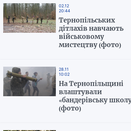
02.12
20:44
Тернопільських
дітлахів навчають
військовому
мистецтву (фото)
28.11
10:02
На Тернопільщині
влаштували
«бандерівську школ
(фото)