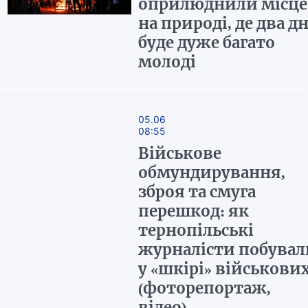
оприлюднили місце
на природі, де два дн
буде дуже багато
молоді
05.06
08:55
Військове
обмундирування,
зброя та смуга
перешкод: як
тернопільські
журналісти побувал
у «шкірі» військови
(фоторепортаж,
відео)