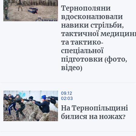
Тернополяни
вдосконалювали
навики стрільби,
тактичної медицин
та тактико-
спеціальної
підготовки (фото,
відео)
09.12
02:03
На Тернопільщині
билися на ножах?