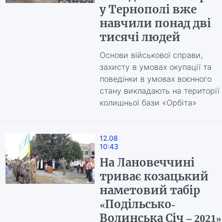
у Тернополі вже
навчили понад дві
тисячі людей
Основи військової справи,
захисту в умовах окупації та
поведінки в умовах воєнного
стану викладають на території
колишньої бази «Орбіта»
12.08
10:43
На Лановеччині
триває козацький
наметовий табір
«Подільсько-
Волинська Січ – 2021»