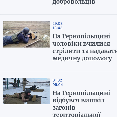
добровольців
29.03
13:43
На Тернопільщині
чоловіки вчилися
стріляти та надават
медичну допомогу
01.02
09:04
На Тернопільщині
відбувся вишкіл
загонів
територіальної