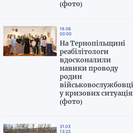
(фото)
19.06
00:00
На Тернопільщині
реабілітологи
вдосконалили
навики проводу
родин
військовослужбовц
у кризових ситуація
(фото)
31.03
13:23