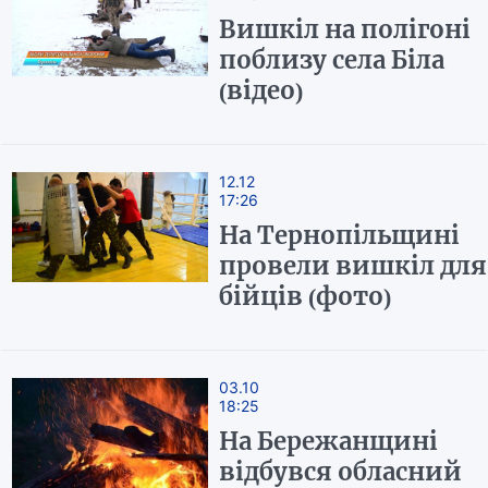
Вишкіл на полігоні
поблизу села Біла
(відео)
12.12
17:26
На Тернопільщині
провели вишкіл для
бійців (фото)
03.10
18:25
На Бережанщині
відбувся обласний