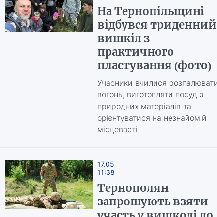
На Тернопільщині
відбувся триденний
вишкіл з
практичного
пластування (фото)
Учасники вчилися розпалюват
вогонь, виготовляти посуд з
природних матеріалів та
орієнтуватися на незнайомій
місцевості
17.05
11:38
Тернополян
запрошують взяти
участь у вишколі до