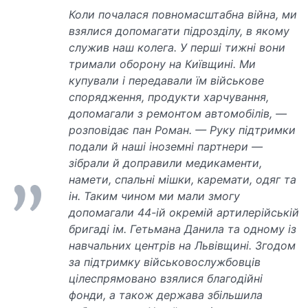
Коли почалася повномасштабна війна, ми
взялися допомагати підрозділу, в якому
служив наш колега. У перші тижні вони
тримали оборону на Київщині. Ми
купували і передавали їм військове
спорядження, продукти харчування,
допомагали з ремонтом автомобілів, —
розповідає пан Роман. — Руку підтримки
подали й наші іноземні партнери —
зібрали й доправили медикаменти,
намети, спальні мішки, каремати, одяг та
ін. Таким чином ми мали змогу
допомагали 44-ій окремій артилерійській
бригаді ім. Гетьмана Данила та одному із
навчальних центрів на Львівщині. Згодом
за підтримку військовослужбовців
цілеспрямовано взялися благодійні
фонди, а також держава збільшила