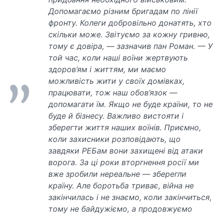
Допомагаємо різним бригадам по лінії
фронту. Колеги добровільно донатять, хто
скільки може. Звітуємо за кожну гривню,
тому є довіра, — зазначив пан Роман. — У
той час, коли наші воїни жертвують
здоров’ям і життям, ми маємо
можливість жити у своїх домівках,
працювати, тож наш обов’язок —
допомагати їм. Якщо не буде країни, то не
буде й бізнесу. Важливо вистояти і
зберегти життя наших воїнів. Приємно,
коли захисники розповідають, що
завдяки РЕБам вони захищені від атаки
ворога. За ці роки вторгнення росії ми
вже зробили нереальне — зберегли
країну. Але боротьба триває, війна не
закінчилась і не знаємо, коли закінчиться,
тому не байдужіємо, а продовжуємо