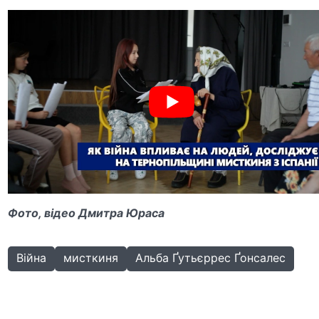
Фото, відео Дмитра Юраса
Війна
мисткиня
Альба Ґутьєррес Ґонсалес