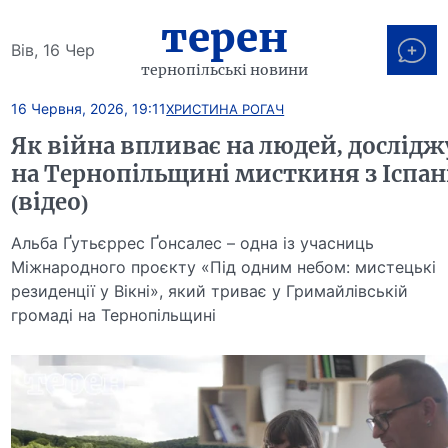
терен
Вів, 16 Чер
тернопільські новини
16 Червня, 2026, 19:11
ХРИСТИНА РОГАЧ
Як війна впливає на людей, дослідж
на Тернопільщині мисткиня з Іспан
(відео)
Альба Ґутьєррес Ґонсалес – одна із учасниць
Міжнародного проєкту «Під одним небом: мистецькі
резиденції у Вікні», який триває у Гримайлівській
громаді на Тернопільщині