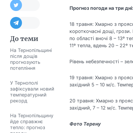
Прогноз погоди на три дні
18 травня: Хмарно з прояс
короткочасні дощі, грози. 
До теми
по області вночі 8 – 13º те
11º тепла, вдень 20 – 22º т
На Тернопільщині
після дощів
Рівень небезпечності – зел
прогнозують
потепління
19 травня: Хмарно з проясн
У Тернополі
західний 5 – 10 м/с. Темпер
зафіксували новий
температурний
рекорд
20 травня: Хмарно з проясн
західний, 7 – 12 м/с. Темпе
На Тернопільщину
йде справжнє
Фото Терену
тепло: прогноз