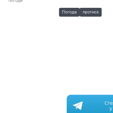
погоди
Погода
прогноз