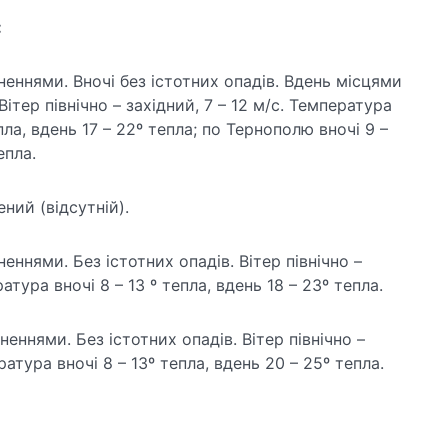
:
неннями. Вночі без істотних опадів. Вдень місцями
Вітер північно – західний, 7 – 12 м/с. Температура
пла, вдень 17 – 22º тепла; по Тернополю вночі 9 –
епла.
ений (відсутній).
еннями. Без істотних опадів. Вітер північно –
атура вночі 8 – 13 º тепла, вдень 18 – 23º тепла.
еннями. Без істотних опадів. Вітер північно –
ратура вночі 8 – 13º тепла, вдень 20 – 25º тепла.