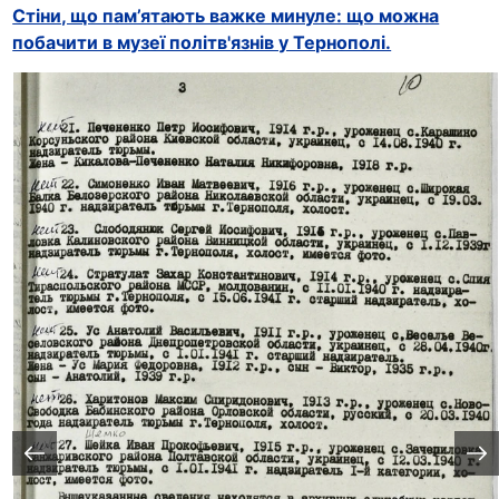
Стіни, що пам’ятають важке минуле: що можна
побачити в музеї політв'язнів у Тернополі.