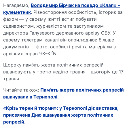
Нагадаємо,
Володимир Бірчак на псевдо «Клап» –
кулеметник
. Різностороння особистість, історик за
фахом — у своєму житті встиг побувати
сценаристом, журналістом та заступником
директора Галузевого державного архіву СБУ. У
своєму телеграм-каналі він оприлюднює більше
документів — фото, особисті речі та матеріали з
архівних справ ЧК–КҐБ.
Щороку пам’ять жертв політичних репресій
вшановують у третю неділю травня – цьогоріч це 17
травня.
Читайте також:
Пам'ять жертв політичних репресій
вшанували в Тернополі.
«Крізь терни й тюрми»: у Тернополі діє виставка,
присвячена Дню вшанування жертв політичних
репресій.