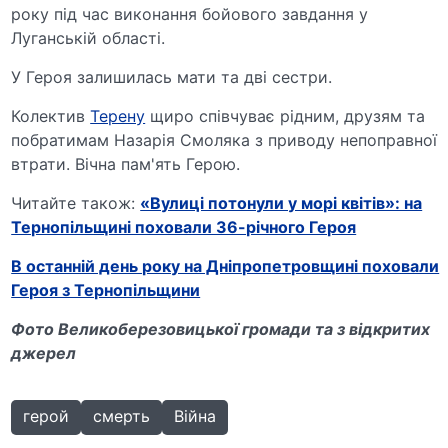
року під час виконання бойового завдання у
Луганській області.
У Героя залишилась мати та дві сестри.
Колектив
Терену
щиро співчуває рідним, друзям та
побратимам Назарія Смоляка з приводу непоправної
втрати. Вічна пам'ять Герою.
Читайте також:
«Вулиці потонули у морі квітів»: на
Тернопільщині поховали 36-річного Героя
В останній день року на Дніпропетровщині поховали
Героя з Тернопільщини
Фото Великоберезовицької громади та з відкритих
джерел
герой
смерть
Війна