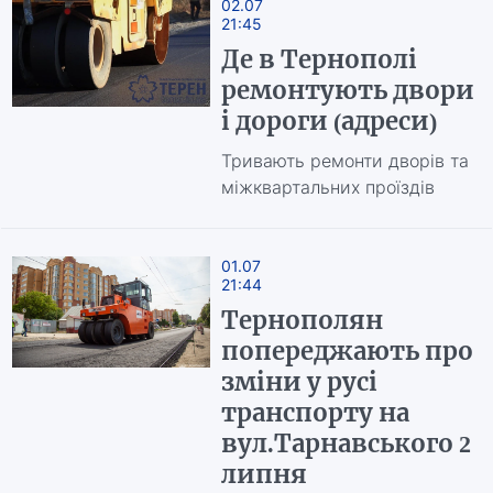
02.07
21:45
Де в Тернополі
ремонтують двори
і дороги (адреси)
Тривають ремонти дворів та
міжквартальних проїздів
01.07
21:44
Тернополян
попереджають про
зміни у русі
транспорту на
вул.Тарнавського 2
липня