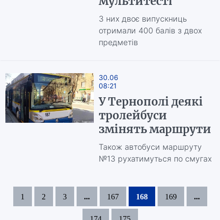
мультитесті
З них двоє випускниць
отримали 400 балів з двох
предметів
30.06
08:21
У Тернополі деякі
тролейбуси
змінять маршрути
Також автобуси маршруту
№13 рухатимуться по смугах
1
2
3
...
167
168
169
...
174
175