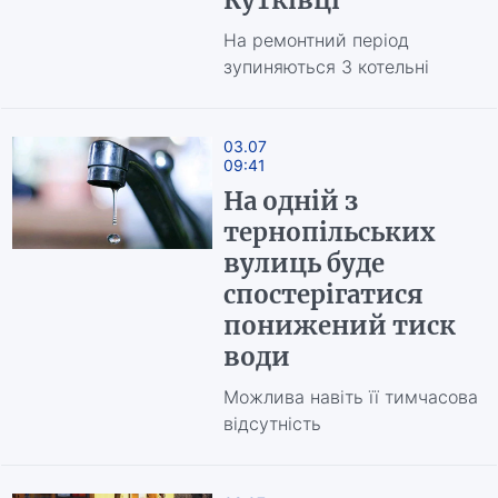
Кутківці
На ремонтний період
зупиняються 3 котельні
03.07
09:41
На одній з
тернопільських
вулиць буде
спостерігатися
понижений тиск
води
Можлива навіть її тимчасова
відсутність