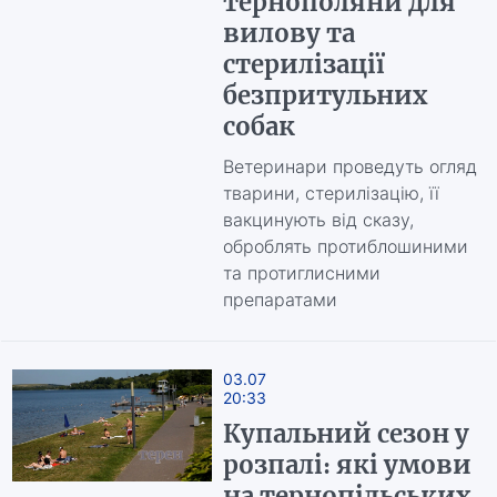
тернополяни для
вилову та
стерилізації
безпритульних
собак
Ветеринари проведуть огляд
тварини, стерилізацію, її
вакцинують від сказу,
оброблять протиблошиними
та протиглисними
препаратами
03.07
20:33
Купальний сезон у
розпалі: які умови
на тернопільських