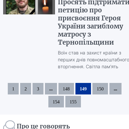
Просять підтримат
петицію про
присвоєння Героя
України загиблому
матросу з
Тернопільщини
Воїн став на захист країни з
перших днів повномасштабног
вторгнення. Світла пам'ять
1
2
3
...
148
149
150
...
154
155
Про це говорять