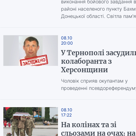
виконання бойового завдання 
районі населеного пункту Бахм
Донецької області. Світла пам'я
08.10
20:00
У Тернополі засудил
колаборанта з
Херсонщини
Чоловік сприяв окупантам у
проведенні псевдореферендум
08.10
17:22
На колінах та зі
сльозами на очах: на