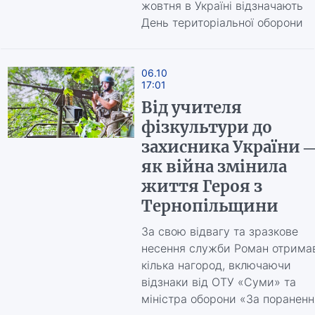
жовтня в Україні відзначають
День територіальної оборони
06.10
17:01
Від учителя
фізкультури до
захисника України 
як війна змінила
життя Героя з
Тернопільщини
За свою відвагу та зразкове
несення служби Роман отрима
кілька нагород, включаючи
відзнаки від ОТУ «Суми» та
міністра оборони «За пораненн