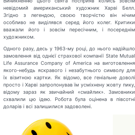
Виникненню цього свята посприяв колись зовсім
невідомий американський художник Харві Белл.
Згідно з легендою, своєю творчістю він нічим
особливо не виділявся серед його колег. Критики
вважали його і зовсім пересічним, і посереднім
художником.
Одного разу, десь у 1963-му році, до нього надійшло
замовлення від однієї страхової компанії State Mutual
Life Assurance Company of America на виготовлення
якого-небудь яскравого і незабутнього символу для
їх візитною картки. Як відомо, все геніальне доволі
просто і Харві запропонував їм усміхнену жовту пику,
відому зараз як звичайний «смайлик». Замовники
схвалили цю ідею. Робота була оцінена в півсотні
доларів і всі залишилися задоволені.