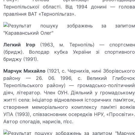
Тернопільської області. Від 1994 донині — голова
правління ВАТ «Тернопільгаз».
Легкий
Ігор
(1963, м. Тернопіль) — спортсме
(бридж). Володар кубка України зі спортивного
бриджу (1991).
Марчук
Михайло
(1921, с. Чернихів, нині Зборівськог
району — 26. 06. 1996, с. Великий Глибочок
Тернопільського району) — громадсько-політичний
діяч, літератор. Член ОУН. Діяльний у громадському
житті села: ініціатор відновлення історичних пам’яток,
створення меморіального комплексу пам’яті вояків
УПА (1993), співзасновник осередків НРУ, «Просвіти».
Автор спогадів, нарисів, п’єс.