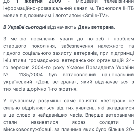
До
1 жовтня 2009
- місцевий телевізійни
інформаційно-розважальний канал м. Тернополя ІНТБ
мовив під позивним і логотипом «Smile-TV».
В Україні сьогодні
відзначають
День ветерана.
З метою посилення уваги до потреб і проблем
старшого покоління, забезпечення належного та
гідного соціального захисту ветеранів, при підтримці
ініціативи громадських ветеранських організацій 24-
го вересня 2004-го року Указом Президента України
№ 1135/2004 був встановлений національний
український «День ветерана», який відзначається з
тих часів щорічно 1-го жовтня.
У сучасному розумінні саме поняття «ветеран» не
сильно відрізняється від тих уявлень, які вкладалися
в це слово з найдавніших часів. Вперше ветеранами
стали називатися якраз солдати і
військовослужбовці, за плечима яких було більше 20-