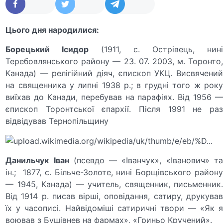
Цього дня народилися:
Борецький
І
сидор
(1911, с. Острівець, нин
Теребовлянського району — 23. 07. 2003, м. Торонто,
Канада) — релігійний діяч, єпископ УКЦ. Висвячений
на священника у липні 1938 р.; в грудні того ж року
виїхав до Канади, перебував на парафіях. Від 1956 —
єпископ Торонтської єпархії. Після 1991 не раз
відвідував Тернопільщину
Данильчук
Іван
(псевдо — «Іванчук», «Іванович» т
ін.; 1877, с. Більче-Золоте, нині Борщівського району
— 1945, Канада) — учитель, священник, письменник.
Від 1914 р. писав вірші, оповідання, сатиру, друкував
їх у часописі. Найвідоміші сатиричні твори — «Як я
воював з Бушівнев на фармах», «Гриньо Кручений».