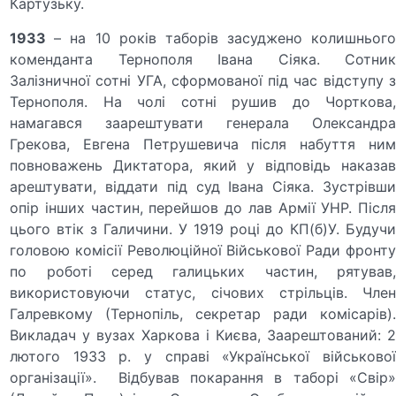
Картузьку.
1933
– на 10 років таборів засуджено колишньог
коменданта Тернополя Івана Сіяка. Сотник
Залізничної сотні УГА, сформованої під час відступу з
Тернополя. На чолі сотні рушив до Чорткова,
намагався заарештувати генерала Олександра
Грекова, Евгена Петрушевича після набуття ним
повноважень Диктатора, який у відповідь наказав
арештувати, віддати під суд Івана Сіяка. Зустрівши
опір інших частин, перейшов до лав Армії УНР. Після
цього втік з Галичини. У 1919 році до КП(б)У. Будучи
головою комісії Революційної Військової Ради фронту
по роботі серед галицьких частин, рятував,
використовуючи статус, січових стрільців. Член
Галревкому (Тернопіль, секретар ради комісарів).
Викладач у вузах Харкова і Києва, Заарештований: 2
лютого 1933 р. у справі «Української військової
організації». Відбував покарання в таборі «Свір»