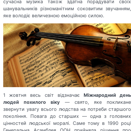
сучасна музика також здатна порадувати своїх
шанувальників різноманітним соковитим звучанням,
яке володіє величезною емоційною силою.
1 жовтня весь світ відзначає
Міжнародний ден
людей похилого віку
— свято, яке покликане
звернути увагу всього людства на потреби старшого
покоління. Повага до старших — одна з головних
цінностей людської моралі. Саме тому в 1990 році
Генеральна Асамблея ООН прийняла рішення про