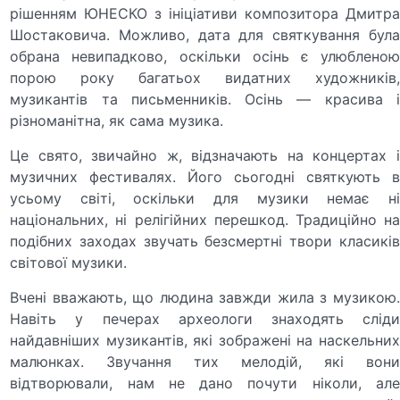
рішенням ЮНЕСКО з ініціативи композитора Дмитра
Шостаковича. Можливо, дата для святкування була
обрана невипадково, оскільки осінь є улюбленою
порою року багатьох видатних художників,
музикантів та письменників. Осінь — красива і
різноманітна, як сама музика.
Це свято, звичайно ж, відзначають на концертах і
музичних фестивалях. Його сьогодні святкують в
усьому світі, оскільки для музики немає ні
національних, ні релігійних перешкод. Традиційно на
подібних заходах звучать безсмертні твори класиків
світової музики.
Вчені вважають, що людина завжди жила з музикою.
Навіть у печерах археологи знаходять сліди
найдавніших музикантів, які зображені на наскельних
малюнках. Звучання тих мелодій, які вони
відтворювали, нам не дано почути ніколи, але