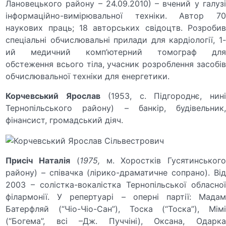
Лановецького району – 24.09.2010) – вчений у галузі
інформаційно-вимірювальної техніки. Автор 70
наукових праць; 18 авторських свідоцтв. Розробив
спеціальні обчислювальні прилади для кардіології, 1-
ий медичний комп’ютерний томограф для
обстеження всього тіла, учасник розроблення засобів
обчислювальної техніки для енергетики.
Корчевський Ярослав
(1953, с. Підгороднє, нин
Тернопільського району) – банкір, будівельник,
фінансист, громадський діяч.
Присіч Наталія
(
1975,
м. Хоростків Гусятинськог
району) – співачка (лірико-драматичне сопрано). Від
2003 – солістка-вокалістка Тернопільської обласної
філармонії. У репертуарі – оперні партії: Мадам
Батерфляй (“Чіо-Чіо-Сан”), Тоска (“Тоска”), Мімі
(“Богема”, всі –Дж. Пуччіні), Оксана, Одарка