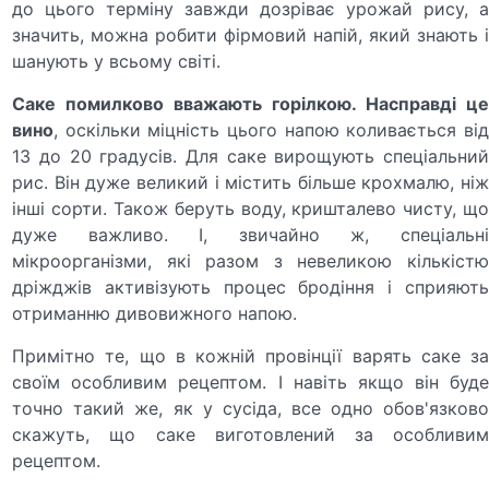
до цього терміну завжди дозріває урожай рису, а
значить, можна робити фірмовий напій, який знають і
шанують у всьому світі.
Саке помилково вважають горілкою. Насправді це
вино
, оскільки міцність цього напою коливається від
13 до 20 градусів. Для саке вирощують спеціальний
рис. Він дуже великий і містить більше крохмалю, ніж
інші сорти. Також беруть воду, кришталево чисту, що
дуже важливо. І, звичайно ж, спеціальні
мікроорганізми, які разом з невеликою кількістю
дріжджів активізують процес бродіння і сприяють
отриманню дивовижного напою.
Примітно те, що в кожній провінції варять саке за
своїм особливим рецептом. І навіть якщо він буде
точно такий же, як у сусіда, все одно обов'язково
скажуть, що саке виготовлений за особливим
рецептом.