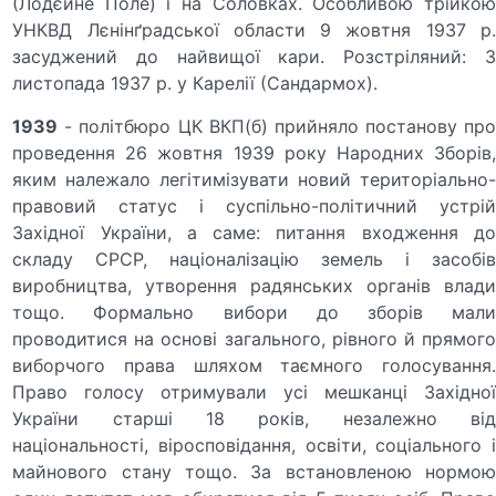
(Лодєйне Поле) і на Соловках. Особливою трійкою
УНКВД Лєнінґрадської области 9 жовтня 1937 р.
засуджений до найвищої кари. Розстріляний: 3
листопада 1937 р. у Карелії (Сандармох).
1939
- політбюро ЦК ВКП(б) прийняло постанову про
проведення 26 жовтня 1939 року Народних Зборів,
яким належало легітимізувати новий територіально-
правовий статус і суспільно-політичний устрій
Західної України, а саме: питання входження до
складу СРСР, на­ціоналізацію земель і засобів
виробництва, утворення радянських органів влади
тощо. Формально вибори до зборів мали
проводитися на основі загального, рівного й прямого
виборчого права шляхом таємного голосування.
Право голосу отримували усі мешканці Західної
України старші 18 років, незалежно від
національності, віросповідання, освіти, соціального і
майнового стану тощо. За встановленою нормою