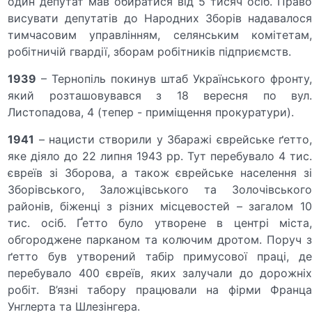
один депутат мав обиратися від 5 тисяч осіб. Право
висувати депутатів до Народних Зборів надавалося
тимчасовим управлінням, селянським комітетам,
робітничій гвардії, зборам робітників підприємств.
1939
– Тернопіль покинув штаб Українського фронту,
який розташовувався з 18 вересня по вул.
Листопадова, 4 (тепер - приміщення прокуратури).
1941
– нацисти створили у Збаражі єврейське ґетто,
яке діяло до 22 липня 1943 рр. Тут перебувало 4 тис.
євреїв зі Зборова, а також єврейське населення зі
Зборівського, Заложцівського та Золочівського
районів, біженці з різних місцевостей – загалом 10
тис. осіб. Ґетто було утворене в центрі міста,
обгороджене парканом та колючим дротом. Поруч з
ґетто був утворений табір примусової праці, де
перебувало 400 євреїв, яких залучали до дорожніх
робіт. В’язні табору працювали на фірми Франца
Унглерта та Шлезінгера.