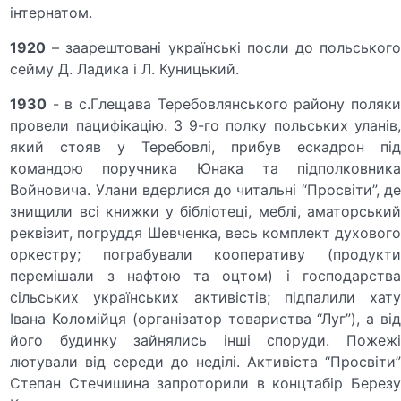
інтернатом.
1920
– заарештовані українські посли до польського
сейму Д. Ладика і Л. Куницький.
1930
- в с.Глещава Теребовлянського району поляки
провели пацифікацію. З 9-го полку польських уланів,
який стояв у Теребовлі, прибув ескадрон під
командою поручника Юнака та підполковника
Войновича. Улани вдерлися до читальні “Просвіти”, де
знищили всі книжки у бібліотеці, меблі, аматорський
реквізит, погруддя Шевченка, весь комплект духового
оркестру; пограбували кооперативу (продукти
перемішали з нафтою та оцтом) і господарства
сільських українських активістів; підпалили хату
Івана Коломійця (організатор товариства “Луг”), а від
його будинку зайнялись інші споруди. Пожежі
лютували від середи до неділі. Активіста “Просвіти”
Степан Стечишина запроторили в концтабір Березу