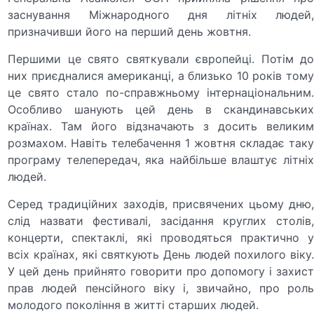
заснування Міжнародного дня літніх людей,
призначивши його на перший день жовтня.
Першими це свято святкували європейці. Потім до
них приєдналися американці, а близько 10 років тому
це свято стало по-справжньому інтернаціональним.
Особливо шанують цей день в скандинавських
країнах. Там його відзначають з досить великим
розмахом. Навіть телебачення 1 жовтня складає таку
програму телепередач, яка найбільше влаштує літніх
людей.
Серед традиційних заходів, присвячених цьому дню,
слід назвати фестивалі, засідання круглих столів,
концерти, спектаклі, які проводяться практично у
всіх країнах, які святкують День людей похилого віку.
У цей день прийнято говорити про допомогу і захист
прав людей пенсійного віку і, звичайно, про роль
молодого покоління в житті старших людей.