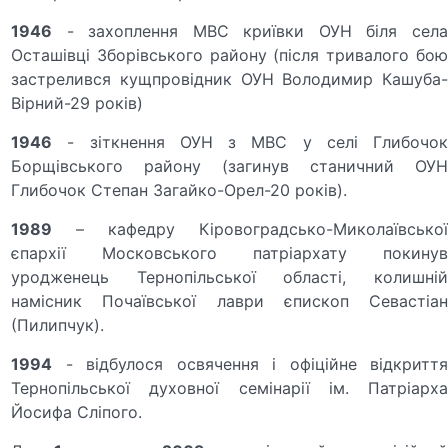
1946
- захоплення МВС криївки ОУН біля села
Осташівці Зборівського району (після тривалого бою
застрелився кущпровідник ОУН Володимир Кашуба-
Вірний-29 років)
1946
- зіткнення ОУН з МВС у селі Глибочок
Борщівського району (загинув станичний ОУН
Глибочок Степан Загайко-Орел-20 років).
1989
– кафедру Кіровоградсько-Миколаївської
єпархії Московського патріархату покинув
уродженець Тернопільської області, колишній
намісник Почаївської лаври єпископ Севастіан
(Пилипчук).
1994
- відбулося освячення і офіційне відкриття
Тернопільської духовної семінарії ім. Патріарха
Йосифа Сліпого.