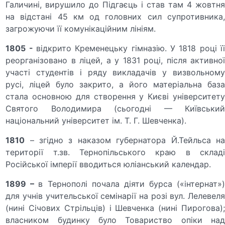
Галичині, вирушило до Підгаєць і став там 4 жовтня
на відстані 45 км од головних сил супротивника,
загрожуючи її комунікаційним лініям.
1805 -
відкрито Кременецьку гімназію. У 1818 році ї
реорганізовано в ліцей, а у 1831 році, після активної
участі студентів і ряду викладачів у визвольному
русі, ліцей було закрито, а його матеріальна база
стала основною для створення у Києві університету
Святого Володимира (сьогодні — Київський
національний університет ім. Т. Г. Шевченка).
1810
– згідно з наказом губернатора Й.Тейльса на
території т.зв. Тернопільського краю в складі
Російської імперії вводиться юліанський календар.
1899 –
в Тернополі почала діяти бурса («інтернат»
для учнів учительської семінарії на розі вул. Лелевеля
(нині Січових Стрільців) і Шевченка (нині Пирогова);
власником будинку було Товариство опіки над