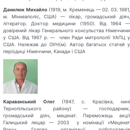
Данилюк
Михайло
(1919, м. Кременець — 02. 03. 1981
м. Міннеаполіс, США) — лікар, громадський діяч,
літератор. Доктор медицини (1950). Від 1964 —
довірений лікар Генерального консульства Німеччини
у США. Від 1967 р. — член Ради митрополії УАПЦ у
США. Належав до ОУН(м). Автор багатьох статей у
періодиці Німеччини, Канади і США
Караванський
Олег
(1947, с. Красівка, нині
Тернопільського району) — господарник,
громадський діяч, меценат. Переможець акції
Галицький лицар — 2003 у номінації «Меценат
Року». Голова організації роботодавців