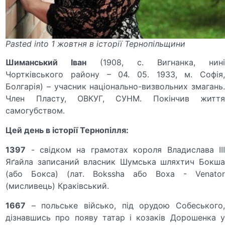
Pasted into 1 жовтня в історії Тернопільщини
Шиманський Іван
(1908, с. Вигнанка, нин
Чортківського району – 04. 05. 1933, м. Софія,
Болгарія) – учасник національно-визвольних змагань.
Член Пласту, ОВКУГ, СУНМ. Покінчив життя
самогубством.
Цей день в історії Тернопілля:
1397
- свідком на грамотах короля Владислава ІІІ
Яґайла записаний власник Шумська шляхтич Бокша
(або Бокса) (лат. Bokssha або Boxa - Venator
(мисливець) Краківський.
1667
– польське військо, під орудою Собеського,
дізнавшись про появу татар і козаків Дорошенка у