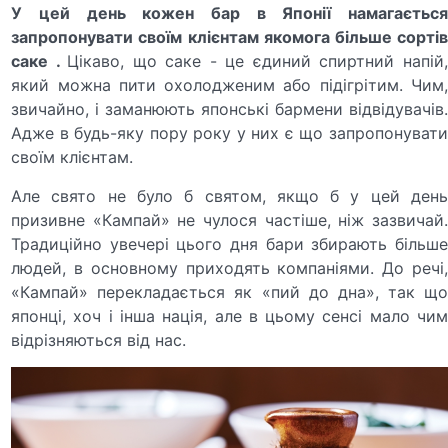
У цей день кожен бар в Японії намагається
запропонувати своїм клієнтам якомога більше сортів
саке .
Цікаво, що саке - це єдиний спиртний напій
який можна пити охолодженим або підігрітим. Чим,
звичайно, і заманюють японські бармени відвідувачів.
Адже в будь-яку пору року у них є що запропонувати
своїм клієнтам.
Але свято не було б святом, якщо б у цей день
призивне «Кампай» не чулося частіше, ніж зазвичай.
Традиційно увечері цього дня бари збирають більше
людей, в основному приходять компаніями. До речі,
«Кампай» перекладається як «пий до дна», так що
японці, хоч і інша нація, але в цьому сенсі мало чим
відрізняються від нас.