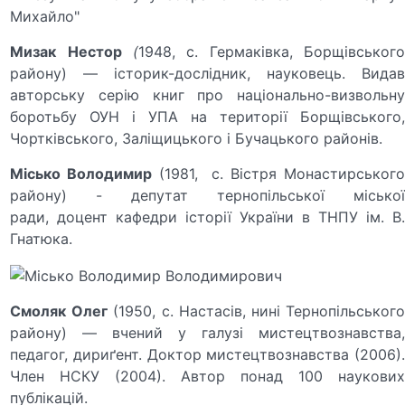
Мизак
Нестор
(
1948, с. Гермаківка, Борщівського
району) — історик-дослідник, науковець. Видав
авторську серію книг про національно-визвольну
боротьбу ОУН і УПА на території Борщівського,
Чортківського, Заліщицького і Бучацького районів.
Місько Володимир
(1981, с. Вістря Монастирськог
району) - депутат тернопільської міської
ради, доцент кафедри історії України в ТНПУ ім. В.
Гнатюка.
Смоляк
Олег
(1950, с. Настасів, нині Тернопільськог
району) — вчений у галузі мистецтвознавства,
педагог, дириґент. Доктор мистецтвознавства (2006).
Член НСКУ (2004). Автор понад 100 наукових
публікацій.