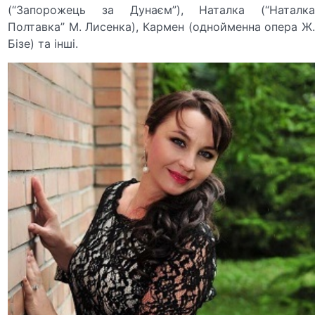
(“Запорожець за Дунаєм”), Наталка (“Наталка
Полтавка” М. Лисенка), Кармен (однойменна опера Ж.
Бізе) та інші.