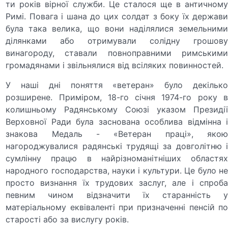
ти років вірної служби. Це сталося ще в античному
Римі. Повага і шана до цих солдат з боку їх держави
була така велика, що вони наділялися земельними
ділянками або отримували солідну грошову
винагороду, ставали повноправними римськими
громадянами і звільнялися від всіляких повинностей.
У наші дні поняття «ветеран» було декілько
розширене. Приміром, 18-го січня 1974-го року в
колишньому Радянському Союзі указом Президії
Верховної Ради була заснована особлива відмінна і
знакова Медаль - «Ветеран праці», якою
нагороджувалися радянські трудящі за довголітню і
сумлінну працю в найрізноманітніших областях
народного господарства, науки і культури. Це було не
просто визнання їх трудових заслуг, але і спроба
певним чином відзначити їх старанність у
матеріальному еквіваленті при призначенні пенсій по
старості або за вислугу років.