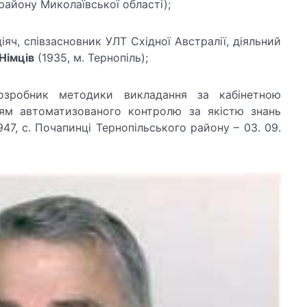
айону Миколаївської області);
яч, співзасновник УЛТ Східної Австралії, діяльний
Німців
(1935, м. Тернопіль);
розробник методики викладання за кабінетною
ям автоматизованого контролю за якістю знань
947, с. Почапинці Тернопільського району – 03. 09.