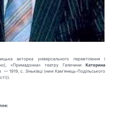
лицька акторка універсального перевтілення і
рано), «Примадонна» театру Галичини
Катерина
ів — 1919, с. Зіньківці (нині Кам'янець-Подільського
ті)).
лля: