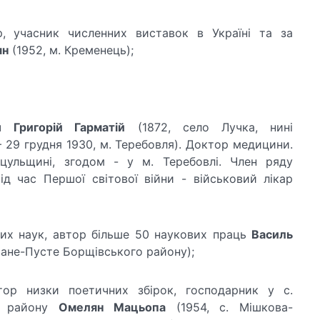
р, учасник численних виставок в Україні та за
ян
(1952, м. Кременець);
яч
Григорій Гарматій
(1872, село Лучка, нині
 29 грудня 1930, м. Теребовля). Доктор медицини.
цульщині, згодом - у м. Теребовлі. Член ряду
ід час Першої світової війни - військовий лікар
них наук, автор більше 50 наукових праць
Василь
Іване-Пусте Борщівського району);
втор низки поетичних збірок, господарник у с.
о району
Омелян Мацьопа
(1954, с. Мішкова-