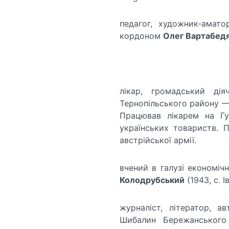
педагог, художник-амато
кордоном
Олег Вартабед
лікар, ­громадський ді
Тернопільського району —
Працював лікарем на Гу
українських товариств. П
австрійської армії.
вчений в галузі економіч
Колодрубський
(1943, с. 
журналіст, літератор, а
Шибалин Бережанськог