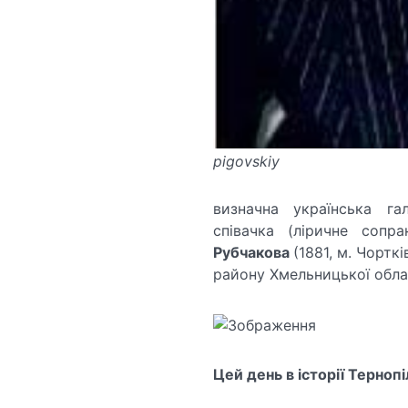
pigovskiy
визначна українська га
співачка (ліричне соп
Рубчакова
(1881, м. Чортк
району Хмельницької облас
Цей день в історії Тернопі