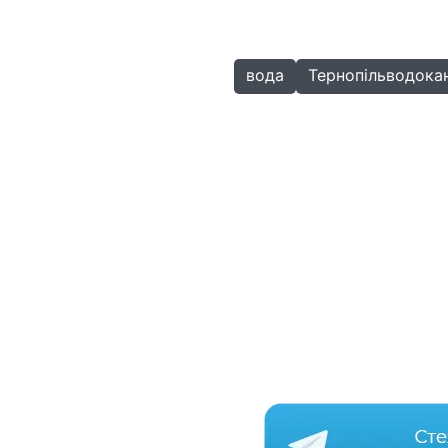
вода
Тернопільводока