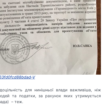
63fd0fcd88bdad-V
доцільність для нинішньої влади важливіша, ніж
людей та податки, за рахунок яких утримується
лада) – теж.