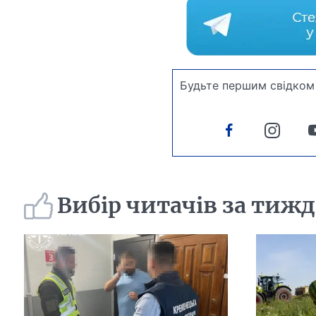
Будьте першим свідком 
Вибір читачів за тиж