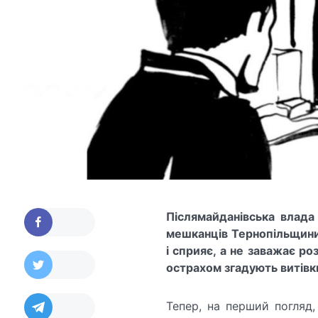
Післямайданівська влада
мешканців Тернопільщини,
і сприяє, а не заважає ро
острахом згадують витівки
Тепер, на перший погляд