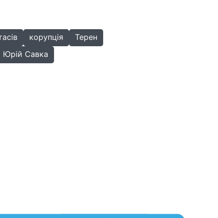
тасів
корупція
Терен
Юрій Савка