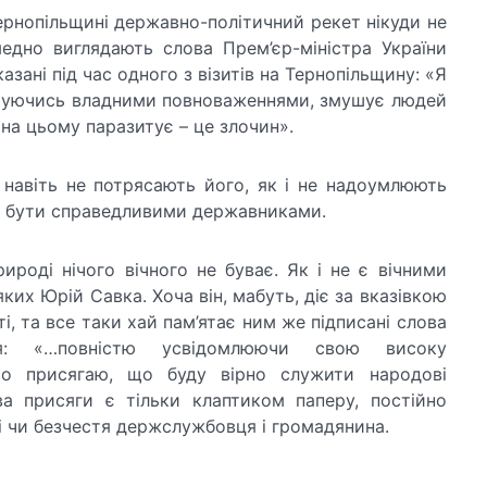
ернопільщині державно-політичний рекет нікуди не
едно виглядають слова Прем’єр-міністра України
зані під час одного з візитів на Тернопільщину: «Я
стуючись владними повноваженнями, змушує людей
на цьому паразитує – це злочин».
 навіть не потрясають його, як і не надоумлюють
и бути справедливими державниками.
ироді нічого вічного не буває. Як і не є вічними
ких Юрій Савка. Хоча він, мабуть, діє за вказівкою
і, та все таки хай пам’ятає ним же підписані слова
ця: «…повністю усвідомлюючи свою високу
исто присягаю, що буду вірно служити народові
ва присяги є тільки клаптиком паперу, постійно
і чи безчестя держслужбовця і громадянина.