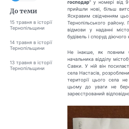
господар
" у номері від 
прийшли нові, більш вит
До теми
Яскравим свідченням цьо
15 травня в історії
Тернопільського району. 
Тернопільщини
відмови у наданні міст
будівель і споруд діючого
14 травня в історії
Тернопільщини
Не інакше, як повним б
начальника відділу місто
13 травня в історії
Савки. У ній він посилає
Тернопільщини
села Настасів, розроблени
території цього села не
цьому до уваги не бер
зареєстрований відповідн