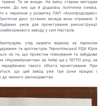
9 травня. Та не всюди. На зміну старим методам
ончені. До них ще й додалась політична ознака.
го є перепони у розвитку ПАП «Агропродсервіс»
Протягом двох останніх місяців воно отримало 3
обудівних умов для проектування реконструкції
 комбікормового заводу у селі Настасів.
езглуздям, слід назвати відмову за підписом
будування та архітектури Тернопільської РДА Юрія
ться на те, що проектом планування та забудови
м «Укрземпроектом» (м. Київ) ще у 1977(!) році, на
 передбачено такого об’єкта проектування. При
еться, що цей завод уже три роки працює і
о до чинного законодавства.