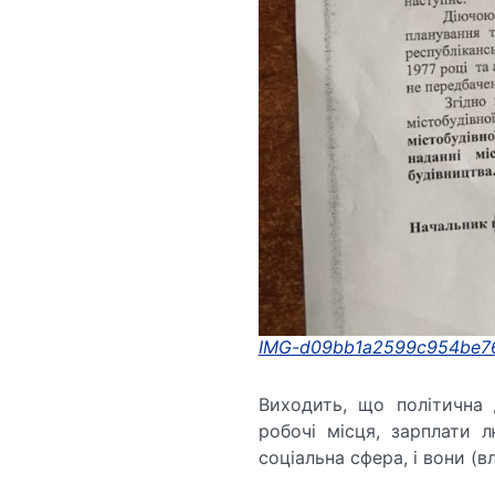
IMG-d09bb1a2599c954be7
Виходить, що політична 
робочі місця, зарплати 
соціальна сфера, і вони (в