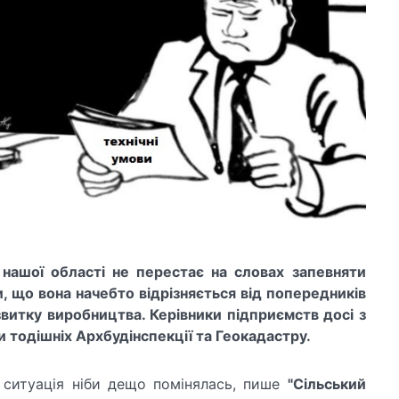
 нашої області не перестає на словах запевняти
 що вона начебто відрізняється від попередників
звитку виробництва. Керівники підприємств досі з
 тодішніх Архбудінспекції та Геокадастру.
, ситуація ніби дещо помінялась, пише
"Сільський