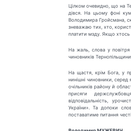
Цілком очевидно, що на Т
дівся. На цьому фоні кум
Володимира Гройсмана, ска
зневажаю тих, хто, кори
платити мзду. Якщо хтось 
На жаль, слова у повітря
чиновників Тернопільщин
На щастя, крім Бога, у пр
нинішні чиновники, серед я
очільників району й област
присяги держслужбов
відповідальність, уроч
України». Та допоки сло
поставатиме питання чест
Володимир МУЖЕВИЧ