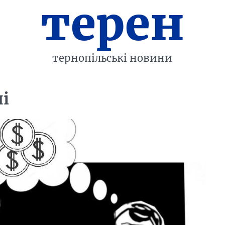
терен
тернопільські новини
і