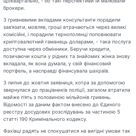
щоквартально, - бо такі перспективи їй малювали
брокери.
З гривневими вкладами консультанти порадили
зав’язати, мовляв, гроші втрачаються через великі
комісійні, і порадили тернополянці поповнювати
криптовалютний гаманець доларами, - така послуга
доступна через обмінники. Беручи кредити,
позичаючи кошти у рідних та знайомих жінка знову
вкладала, як вона думала, у свій фінансовий
портфель, а насправді фінансувала шахраїв.
З липня до жовтня заявниця, котра за допомогою
звернулася до працівників поліції, загалом втратила
майже п’ять з половиною мільйонів гривень.
Відомості за даним фактом внесено до Єдиного
реєстру досудових розслідувань за частиною 5
статті 190 Кримінального кодексу.
Фахівці радять не спокушатися на вигідні умови так