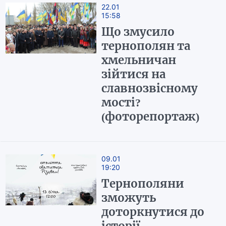
22.01
15:58
Що змусило
тернополян та
хмельничан
зійтися на
славнозвісному
мості?
(фоторепортаж)
09.01
19:20
Тернополяни
зможуть
доторкнутися до