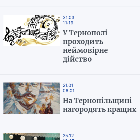
31.03
11:19
У Тернополі
проходить
неймовірне
дійство
21.01
06:01
На Тернопільщині
нагородять кращих
25.12