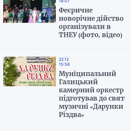
18:07
Феєричне
новорічне дійство
організували в
ТНЕУ (фото, відео)
22.12
15:58
Муніципальний
Галицький
камерний оркестр
підготував до свят
музичні «Дарунки
Різдва»