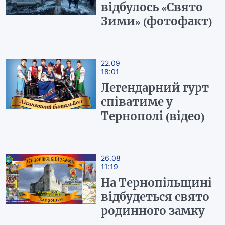
відбулось «Свято
Зими» (фотофакт)
22.09
18:01
Легендарний гурт
співатиме у
Тернополі (відео)
26.08
11:19
На Тернопільщині
відбудеться свято
родинного замку