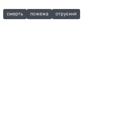
смерть
пожежа
отруєння