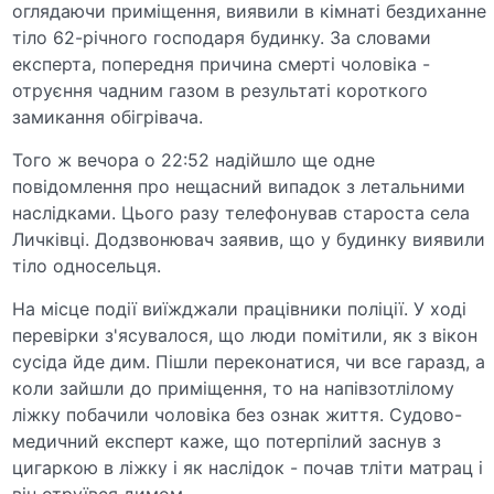
оглядаючи приміщення, виявили в кімнаті бездиханне
тіло 62-річного господаря будинку. За словами
експерта, попередня причина смерті чоловіка -
отруєння чадним газом в результаті короткого
замикання обігрівача.
Того ж вечора о 22:52 надійшло ще одне
повідомлення про нещасний випадок з летальними
наслідками. Цього разу телефонував староста села
Личківці. Додзвонювач заявив, що у будинку виявили
тіло односельця.
На місце події виїжджали працівники поліції. У ході
перевірки з'ясувалося, що люди помітили, як з вікон
сусіда йде дим. Пішли переконатися, чи все гаразд, а
коли зайшли до приміщення, то на напівзотлілому
ліжку побачили чоловіка без ознак життя. Судово-
медичний експерт каже, що потерпілий заснув з
цигаркою в ліжку і як наслідок - почав тліти матрац і
він отруївся димом.