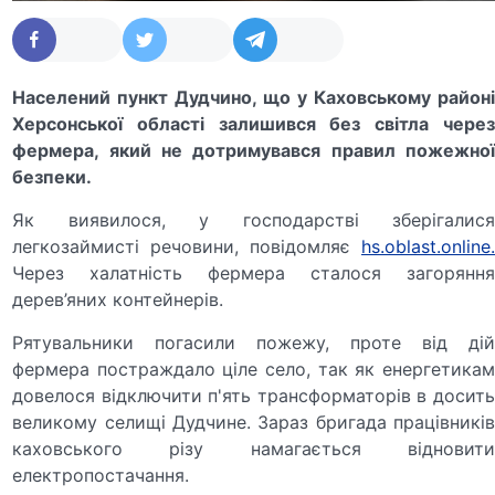
Населений пункт Дудчино, що у Каховському районі
Херсонської області залишився без світла через
фермера, який не дотримувався правил пожежної
безпеки.
Як виявилося, у господарстві зберігалися
легкозаймисті речовини, повідомляє
hs.oblast.online
Через халатність фермера сталося загоряння
дерев’яних контейнерів.
Рятувальники погасили пожежу, проте від дій
фермера постраждало ціле село, так як енергетикам
довелося відключити п'ять трансформаторів в досить
великому селищі Дудчине. Зараз бригада працівників
каховського різу намагається відновити
електропостачання.