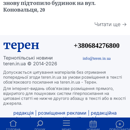
знову підтопило будинок на вул.
Коновальця, 20
Читати ще →
терен
+380684276800
Тернопільські новини
info@teren.in.ua
teren.in.ua © 2014-2026
Допускається цитування матеріалів без отримання
попередньої згоди teren.in.ua за умови розміщення в тексті
обов'язкового посилання на teren.in.ua - Терен.
Для інтернет-видань обов'язкове розміщення прямого,
відкритого для пошукових систем гіперпосилання на
цитовані статті не нижче другого абзацу в тексті або в якості
джерела.
редакція
|
розміщення реклами
|
редакційна
політика
|
політика конфіденційності
|
структура
власності
|
про нас
ГОЛОВНА
ПОШУК
МЕНЮ
НОВИНИ
ПОВІДОМИТ