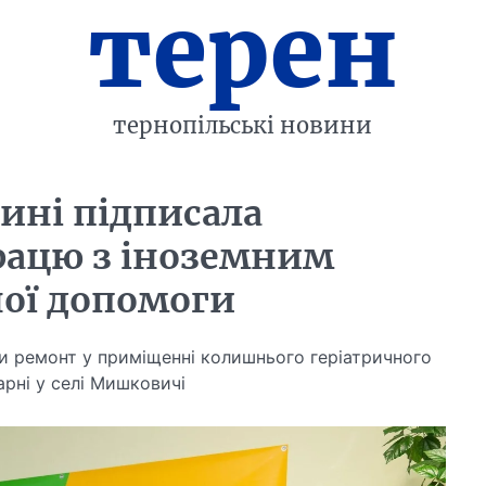
терен
тернопільські новини
ині підписала
рацю з іноземним
ої допомоги
ти ремонт у приміщенні колишнього геріатричного
арні у селі Мишковичі