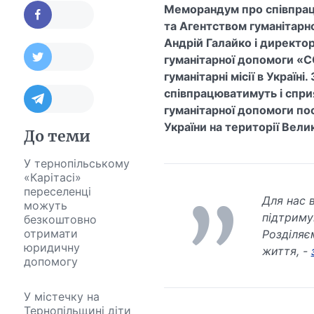
Меморандум про співпра
та Агентством гуманітар
Андрій Галайко і директо
гуманітарної допомоги «C
гуманітарні місії в Украї
співпрацюватимуть і сприя
гуманітарної допомоги по
України на території Вел
До теми
У тернопільському
«Карітасі»
переселенці
Для нас 
можуть
підтриму
безкоштовно
отримати
Розділяє
юридичну
життя, -
допомогу
У містечку на
Тернопільщині діти