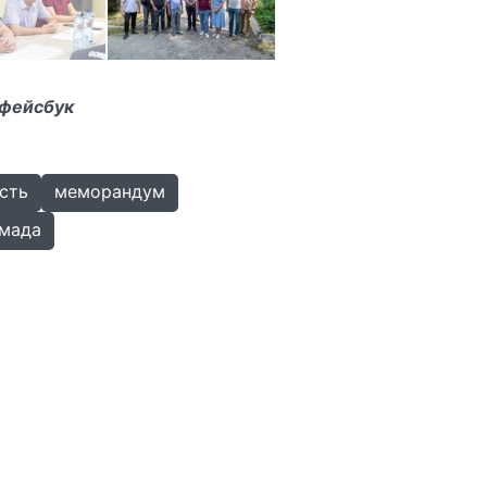
 фейсбук
ість
меморандум
омада