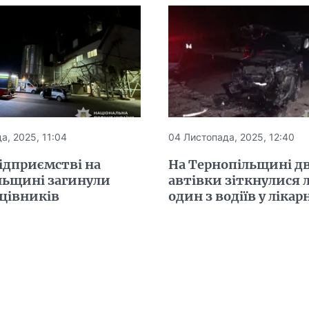
а, 2025, 11:04
04 Листопада, 2025, 12:40
ідприємстві на
На Тернопільщині дв
льщині загинули
автівки зіткнулися л
ацівників
один з водіїв у лікар