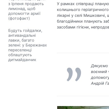
з Ірпеня продають
У рамках співпраці плану
лимонад, щоб
колишнього геріатричного 
допомогти армії
лікарні у селі Мишковичі,
(фотофакт)
благодійники планують за
засобами гігієни, непрод
Будуть гойдалки,
антивандальні
лавки, багато
зелені: у Бережанах
переселенці
облаштують
дитмайданчик
Дякуємо 
воєнний 
допомогу
Андрій Г