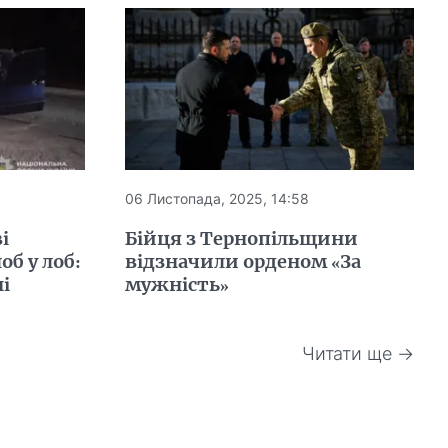
06 Листопада, 2025, 14:58
і
Бійця з Тернопільщини
об у лоб:
відзначили орденом «За
ні
мужність»
Читати ще →