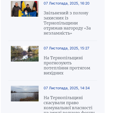
07 Листопада, 2025, 16:20
Звільнений з полону
захисник із
Тернопільщини
отримав нагороду «За
незламність»
07 Листопада, 2025, 15:27
На Тернопільщині
прогнозують
потепління протягом
вихідних
07 Листопада, 2025, 14:34
На Тернопільщині
скасували право
комунальної власності
на землі водного фонду