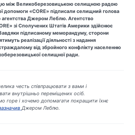
цю між Великоберезовицькою селищною радою
ної допомоги «CORE» підписали селищний голова
р агентства Джером Леблю. Агентство
ORE» зі Сполучених Штатів Америки здійснює
ні. Завдяки підписаному меморандуму, сторони
тимуть реалізації діяльності з надання
страждалому від збройного конфлікту населенню
икоберезовицької селищної ради.
велика честь співпрацювати з вами і
вати внутрішньо переміщених осіб.
мо горе і хочемо допомагати покращити їхнє
зазначив
Джером Леблю.