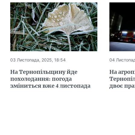
03 Листопада, 2025, 18:54
04 Листопад
На Тернопільщину йде
На агроп
похолодання: погода
Тернопі
зміниться вже 4 листопада
двоє пр