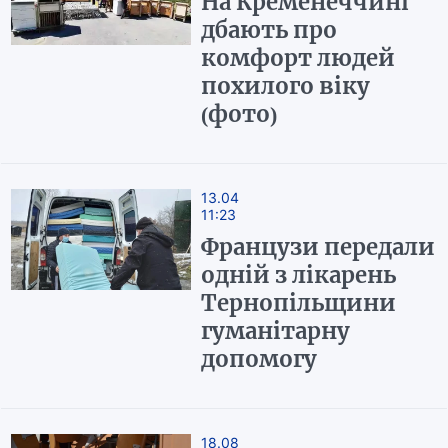
На Кременеччині
дбають про
комфорт людей
похилого віку
(фото)
13.04
11:23
Французи передали
одній з лікарень
Тернопільщини
гуманітарну
допомогу
18.08