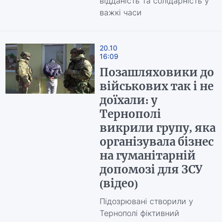
відданість та солідарність у
важкі часи
20.10
16:09
Позашляховики до
військових так і не
доїхали: у
Тернополі
викрили групу, яка
організувала бізнес
на гуманітарній
допомозі для ЗСУ
(відео)
Підозрювані створили у
Тернополі фіктивний