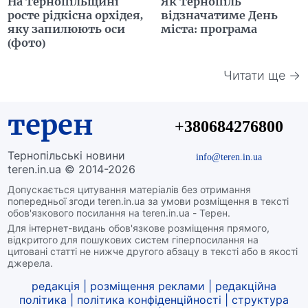
На Тернопільщині
Як Тернопіль
росте рідкісна орхідея,
відзначатиме День
яку запилюють оси
міста: програма
(фото)
Читати ще →
терен
+380684276800
Тернопільські новини
info@teren.in.ua
teren.in.ua © 2014-2026
Допускається цитування матеріалів без отримання
попередньої згоди teren.in.ua за умови розміщення в тексті
обов'язкового посилання на teren.in.ua - Терен.
Для інтернет-видань обов'язкове розміщення прямого,
відкритого для пошукових систем гіперпосилання на
цитовані статті не нижче другого абзацу в тексті або в якості
джерела.
редакція
|
розміщення реклами
|
редакційна
політика
|
політика конфіденційності
|
структура