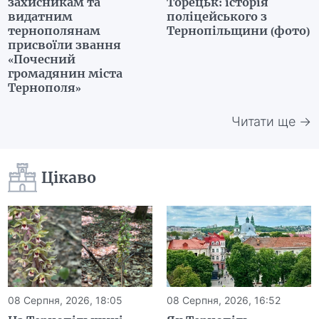
захисникам та
Торецьк: історія
видатним
поліцейського з
тернополянам
Тернопільщини (фото)
присвоїли звання
«Почесний
громадянин міста
Тернополя»
Читати ще →
Цікаво
08 Серпня, 2026, 18:05
08 Серпня, 2026, 16:52