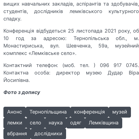
вищих навчальних закладів, аспірантів та здобувачів,
студентів, дослідників лемківського культурного
спадку.
Конференція відбудеться 25 листопада 2021 року, об
10 год за адресою: Тернопільська обл., м.
Монастириська, вул. Шевченка, 59а, музейний
комплекс «Лемківське село».
Контактний телефон: (моб. тел. ) 096 917 0745.
Контактна особа: директор музею Дудар Віра
Йосипівна.
Фото з допису
Анонс
Тернопільщина
конференція
музей
лемки
село
наука
одяг
Лемківщина
вбрання
дослідники