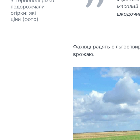
У Тернополі різко
масовий 
подорожчали
огірки: які
шкодочин
ціни (фото)
Фахівці радять сільгоспв
врожаю.