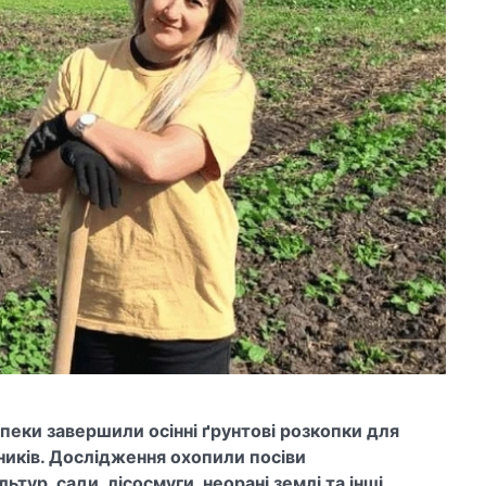
зпеки завершили осінні ґрунтові розкопки для
иків. Дослідження охопили посіви
тур, сади, лісосмуги, неорані землі та інші