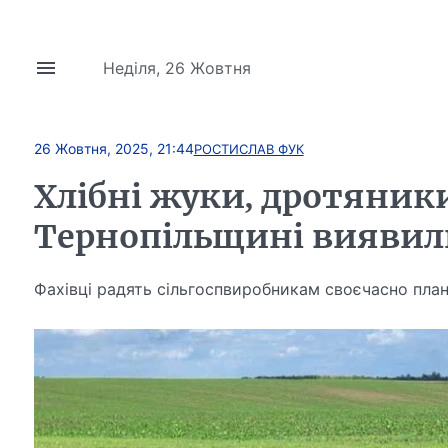
Неділя, 26 Жовтня
26 Жовтня, 2025, 21:44
РОСТИСЛАВ ФУК
Хлібні жуки, дротяники,
Тернопільщині виявил
Фахівці радять сільгоспвиробникам своєчасно пла