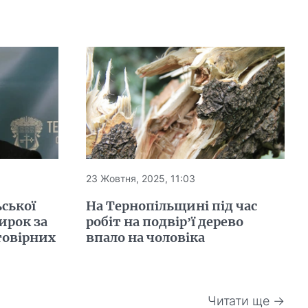
23 Жовтня, 2025, 11:03
ьської
На Тернопільщині під час
ирок за
робіт на подвір’ї дерево
товірних
впало на чоловіка
Читати ще →