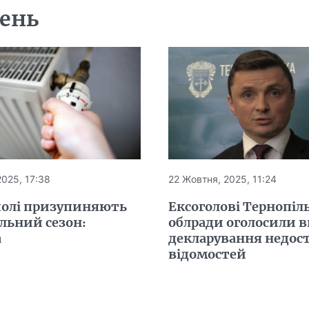
день
2025, 17:38
22 Жовтня, 2025, 11:24
полі призупиняють
Ексоголові Тернопіл
льний сезон:
облради оголосили в
а
декларування недос
відомостей