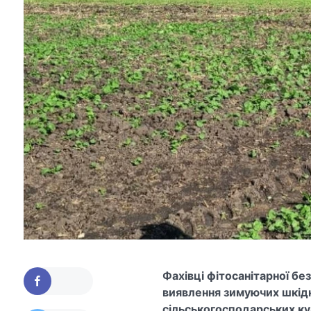
Фахівці фітосанітарної бе
виявлення зимуючих шкідн
сільськогосподарських куль