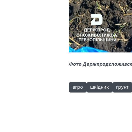
Фото Держпродспоживслуж
агро
шкідник
ґрунт