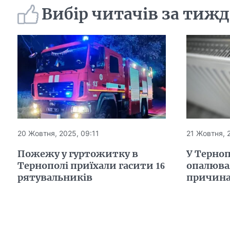
Вибір читачів за тиж
20 Жовтня, 2025, 09:11
21 Жовтня, 
Пожежу у гуртожитку в
У Терно
Тернополі приїхали гасити 16
опалюва
рятувальників
причин