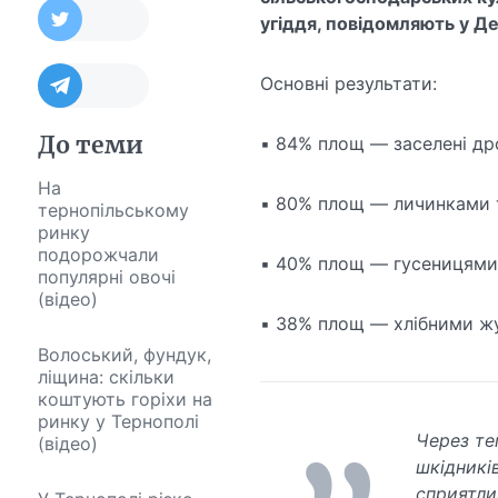
угіддя, повідомляють у Д
Основні результати:
До теми
▪️ 84% площ — заселені д
На
▪️ 80% площ — личинками 
тернопільському
ринку
подорожчали
▪️ 40% площ — гусеницями
популярні овочі
(відео)
▪️ 38% площ — хлібними ж
Волоський, фундук,
ліщина: скільки
коштують горіхи на
ринку у Тернополі
Через теп
(відео)
шкідникі
сприятли