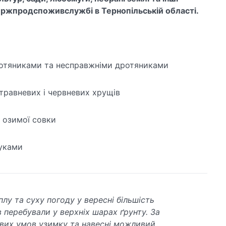
ержпродспоживслужбі в Тернопільській області.
ротяниками та несправжніми дротяниками
травневих і червневих хрущів
 озимої совки
уками
лу та суху погоду у вересні більшість
в перебували у верхніх шарах ґрунту. За
вих умов узимку та навесні можливий