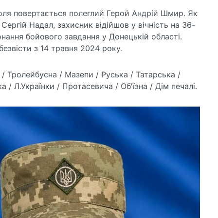
поля повертається полеглий Герой Андрій Шмир. Як
Сергій Надал, захисник відійшов у вічність на 36-
онання бойового завдання у Донецькій області.
езвісти з 14 травня 2024 року.
 Тролейбусна / Мазепи / Руська / Татарська /
/ Л.Українки / Протасевича / Об'їзна / Дім печалі.