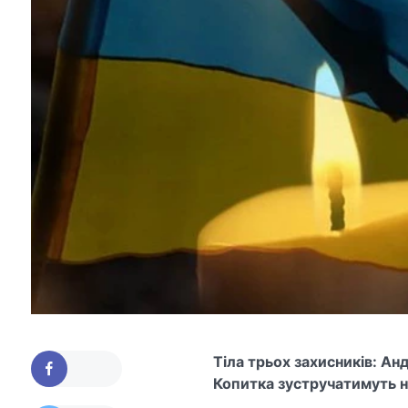
Тіла трьох захисників: А
Копитка зустручатимуть н