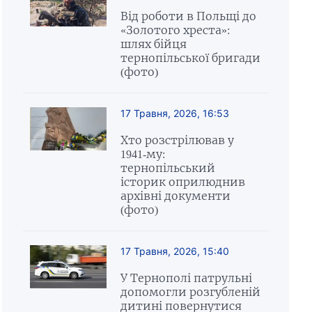
Від роботи в Польщі до
«Золотого хреста»:
шлях бійця
тернопільської бригади
(фото)
17 Травня, 2026, 16:53
Хто розстрілював у
1941-му:
тернопільський
історик оприлюднив
архівні документи
(фото)
17 Травня, 2026, 15:40
У Тернополі патрульні
допомогли розгубленій
дитині повернутися