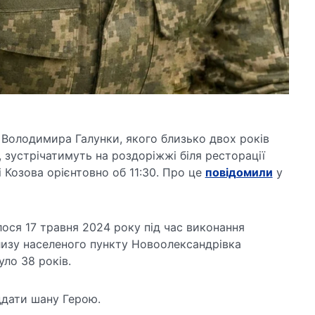
 Володимира Галунки, якого близько двох років
 зустрічатимуть на роздоріжжі біля ресторації
 Козова орієнтовно об 11:30. Про це
повідомили
у
ося 17 травня 2024 року під час виконання
лизу населеного пункту Новоолександрівка
уло 38 років.
ддати шану Герою.