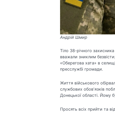
Андрій Шмир
Тіло 38-річного захисника
вважали зниклим безвісти,
«Оберегова хата» в селищі
пресслужбі громади.
Життя військового обірвал
службових обовʼязків поб
Донецької області. Йому б
Просять всіх прийти та ві