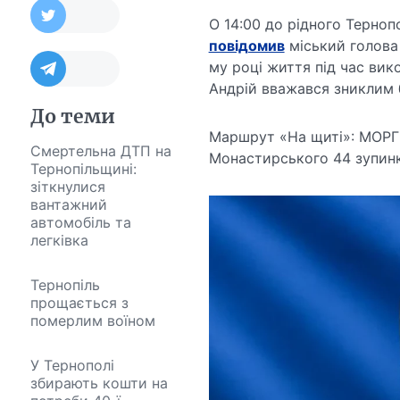
О 14:00 до рідного Терно
повідомив
міський голова 
му році життя під час вик
Андрій вважався зниклим б
До теми
Маршрут «На щиті»: МОРГ /
Смертельна ДТП на
Монастирського 44 зупинка 
Тернопільщині:
зіткнулися
вантажний
автомобіль та
легківка
Тернопіль
прощається з
померлим воїном
У Тернополі
збирають кошти на