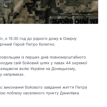
», о 15:30 год до рідного дому в Озерну
річний Герой Петро Копитко.
ровольцем із перших днів повномасштабного
оходив свій бойовий шлях у лавах 44 окремої
захищаючи волю України на Донецькому,
у напрямках.
час виконання бойового завдання життя Петра
 бою поблизу населеного пункту Данилівка